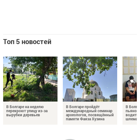
Топ 5 новостей
В Болгаре на неделю
В Болгаре пройдёт
В Болга
перекроют улицу из-за
международный семинар
пьяного
вырубки деревьев
археологов, посвящённый
водител
памяти Фаяза Хузина
шлема