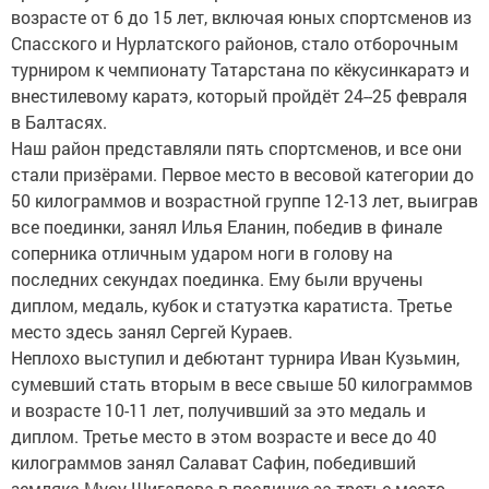
возрасте от 6 до 15 лет, включая юных спортсменов из
Спасского и Нурлатского районов, стало отборочным
турниром к чемпионату Татарстана по кёкусинкаратэ и
внестилевому каратэ, который пройдёт 24--25 февраля
в Балтасях.
Наш район представляли пять спортсменов, и все они
стали призёрами. Первое место в весовой категории до
50 килограммов и возрастной группе 12-13 лет, выиграв
все поединки, занял Илья Еланин, победив в финале
соперника отличным ударом ноги в голову на
последних секундах поединка. Ему были вручены
диплом, медаль, кубок и статуэтка каратиста. Третье
место здесь занял Сергей Кураев.
Неплохо выступил и дебютант турнира Иван Кузьмин,
сумевший стать вторым в весе свыше 50 килограммов
и возрасте 10-11 лет, получивший за это медаль и
диплом. Третье место в этом возрасте и весе до 40
килограммов занял Салават Сафин, победивший
земляка Мусу Шигапова в поединке за третье место.