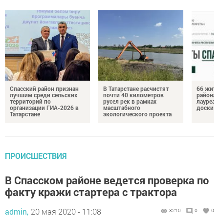
Спасский район признан
В Татарстане расчистят
66 жите
лучшим среди сельских
почти 40 километров
района 
территорий по
русел рек в рамках
лауреат
организации ГИА-2026 в
масштабного
доски п
Татарстане
экологического проекта
ПРОИСШЕСТВИЯ
В Спасском районе ведется проверка по
факту кражи стартера с трактора
admin,
20 мая 2020 - 11:08
3210
0
0