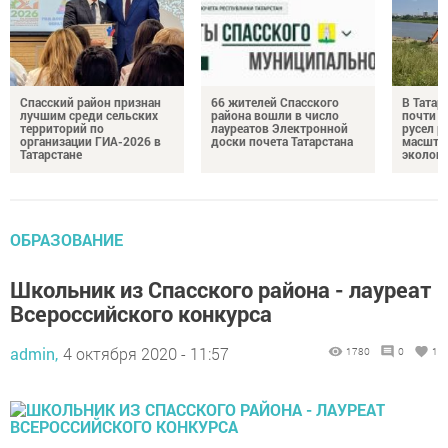
Спасский район признан
66 жителей Спасского
В Татар
лучшим среди сельских
района вошли в число
почти 4
территорий по
лауреатов Электронной
русел р
организации ГИА-2026 в
доски почета Татарстана
масшта
Татарстане
экологи
ОБРАЗОВАНИЕ
Школьник из Спасского района - лауреат
Всероссийского конкурса
admin,
4 октября 2020 - 11:57
1780
0
1