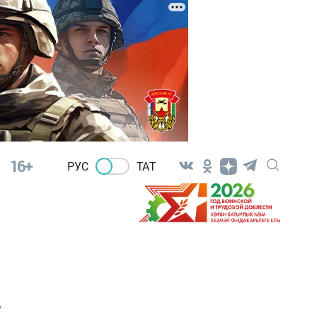
16+
РУС
ТАТ
у