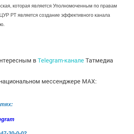
рская, которая является Уполномоченным по правам
 ЦУР РТ является создание эффективного канала
ью.
интересным в
Telegram-канале
Татмедиа
в национальном мессенджере MАХ:
етях:
egram
)47-30-0-02.