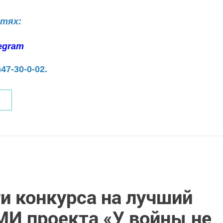
етях:
egram
)47-30-0-02.
и конкурса на лучший
МИ проекта «У войны не