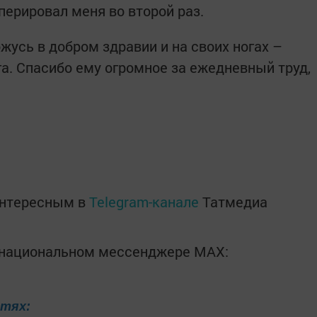
перировал меня во второй раз.
ожусь в добром здравии и на своих ногах –
га. Спасибо ему огромное за ежедневный труд,
интересным в
Telegram-канале
Татмедиа
в национальном мессенджере MАХ:
етях: