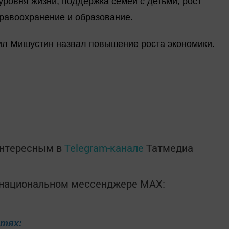
ровня жизни, поддержка семей с детьми, рост
дравоохранение и образование.
ил Мишустин назвал повышение роста экономики.
интересным в
Telegram-канале
Татмедиа
в национальном мессенджере MАХ:
етях: