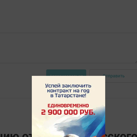
Отправить
Авторизоваться
цию от жителя Спасског