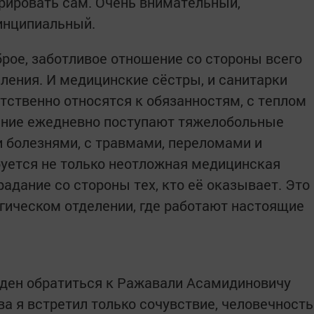
перировать сам. Очень внимательный,
ринципиальный.
брое, заботливое отношение со стороны всего
еления. И медицинские сёстры, и санитарки
тственно относятся к обязанностям, с теплом
ление ежедневно поступают тяжелобольные
 болезнями, с травмами, переломами и
буется не только неотложная медицинская
адание со стороны тех, кто её оказывает. Это
ргическом отделении, где работают настоящие
жден обратиться к Ражавали Асамидиновичу
ова я встретил только сочувствие, человечность