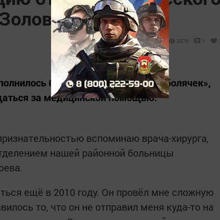
 Золова
2076
1
сполнилось 65 лет) накопил немало «болячек»,
ащаться за медицинской помощью.
признательностью вспоминаю врача-хирурга,
тделением нашей районной больницы
оева.
ться ещё в 2010 году. Он провёл мне сложную
илось то, что он не отправил меня куда-то на