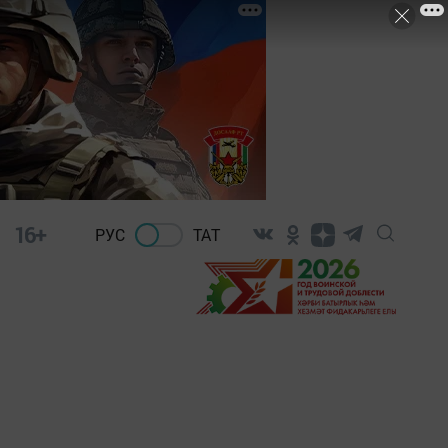
16+
РУС
ТАТ