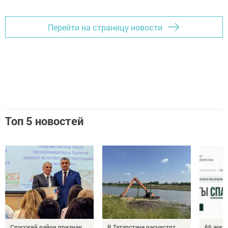
Перейти на страницу новости
Топ 5 новостей
Спасский район признан
В Татарстане расчистят
66 жите