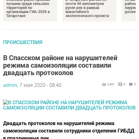
лучшим среди сельских
почти 40 километров
района 
территорий по
русел рек в рамках
лауреат
организации ГИА-2026 в
масштабного
доски п
Татарстане
экологического проекта
ПРОИСШЕСТВИЯ
В Спасском районе на нарушителей
режима самоизоляции составили
двадцать протоколов
admin,
7 мая 2020 - 08:40
2461
0
0
Двадцать протоколов на нарушителей режима
самоизоляции составили сотрудники отделения ГИБДД
в праздничные дни.