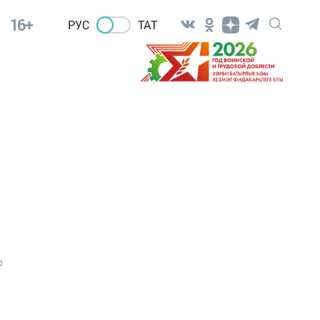
16+
РУС
ТАТ
0