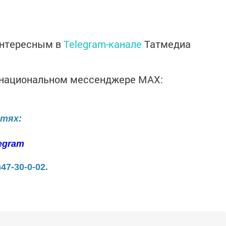
интересным в
Telegram-канале
Татмедиа
в национальном мессенджере MАХ:
етях:
egram
)47-30-0-02.