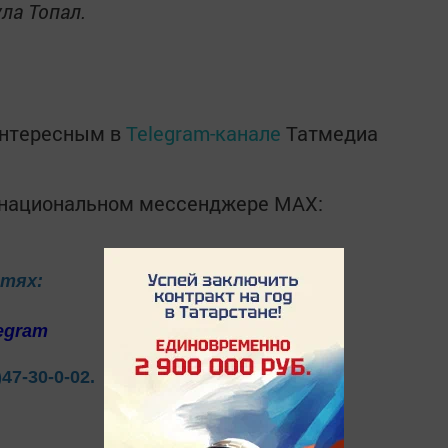
ла Топал.
интересным в
Telegram-канале
Татмедиа
в национальном мессенджере MАХ:
етях:
egram
)47-30-0-02.