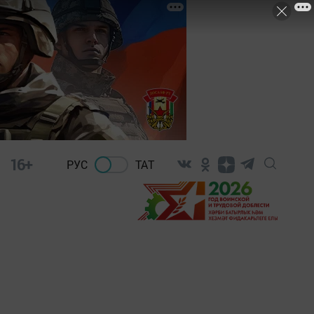
16+
РУС
ТАТ