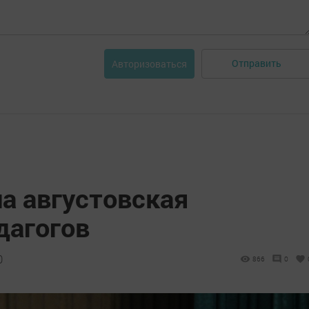
Отправить
Авторизоваться
а августовская
дагогов
0
866
0