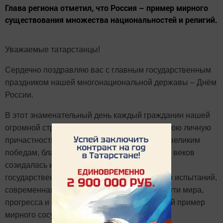
Глава региона отметил, что Россия – пример мирного
существования множества национальностей и религий.
Уважаемые татарстанцы!
Сердечно поздравляю вас с главным государственным
праздником нашей многонациональной державы – Днём
России.
В этот знаменательный день каждый гражданин нашей
огромной страны
в полной мере ощущает свою личную
причастность к грандиозным свершениям
и великим
победам, благодаря которым на протяжении веков
созидалась
и укреплялась российская
государственность. Пройдя через множество испытаний,
современная Россия уверенно следует по пути мира,
прогресса и стабильности, являя собой яркий пример
мирного сосуществования и сотрудничества