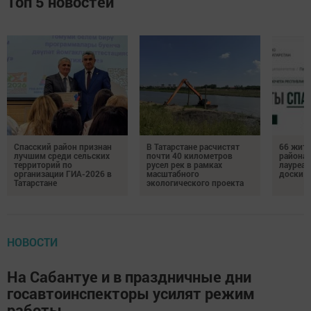
Топ 5 новостей
Спасский район признан
В Татарстане расчистят
66 жите
лучшим среди сельских
почти 40 километров
района 
территорий по
русел рек в рамках
лауреат
организации ГИА-2026 в
масштабного
доски п
Татарстане
экологического проекта
НОВОСТИ
На Сабантуе и в праздничные дни
госавтоинспекторы усилят режим
работы