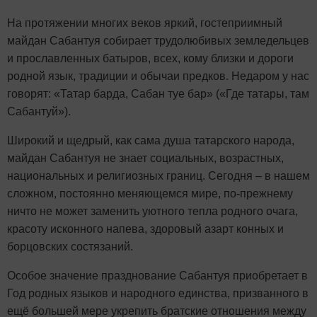
На протяжении многих веков яркий, гостеприимный
майдан Сабантуя собирает трудолюбивых земледельцев
и прославленных батыров, всех, кому близки и дороги
родной язык, традиции и обычаи предков. Недаром у нас
говорят: «Татар барда, Сабан туе бар» («Где татары, там
Сабантуй»).
Широкий и щедрый, как сама душа татарского народа,
майдан Сабантуя не знает социальных, возрастных,
национальных и религиозных границ. Сегодня – в нашем
сложном, постоянно меняющемся мире, по-прежнему
ничто не может заменить уютного тепла родного очага,
красоту исконного напева, здоровый азарт конных и
борцовских состязаний.
Особое значение празднование Сабантуя приобретает в
Год родных языков и народного единства, призванного в
ещё большей мере укрепить братские отношения между