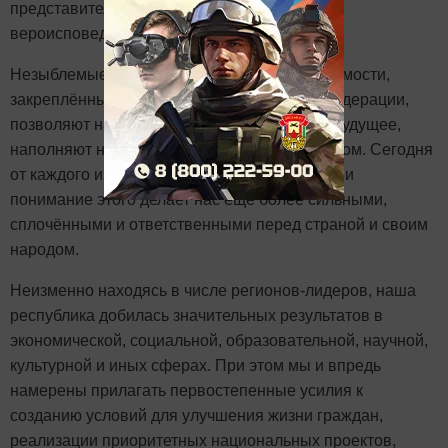
представителей разных национальностей и
вероисповеданий.
Незыблемые принципы свободы и независимости,
закреплённые
в Конституции Российской Федерации,
позволяют нам с уверенностью смотреть
в будущее,
наполняют нашу жизнь созидательным ритмом. Сегодня
от каждого
из нас зависит судьба Отечества, и
понимание этого делает нас ещё более сильными,
сплочёнными и ответственными перед страной и своим
народом.
Неизменно находясь в числе регионов-лидеров, наша
республика добилась значительных результатов в
экономической, социальной, образовательной, научной,
культурной и иных сферах. При этом мы и впредь
намерены прилагать первостепенные усилия к
созданию условий для улучшения жизни граждан,
реализации приоритетных национальных проектов,