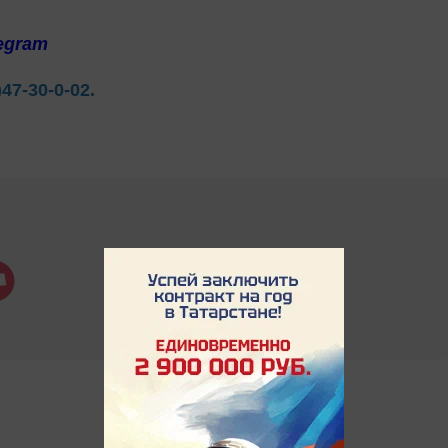
egram
)47-30-0-02.