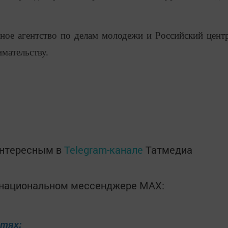
ое агентство по делам молодежи и Российский цент
мательству.
интересным в
Telegram-канале
Татмедиа
в национальном мессенджере MАХ:
етях: