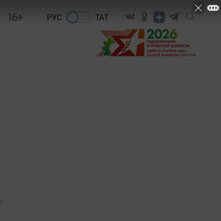
16+
РУС
ТАТ
0