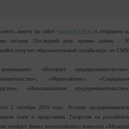
олнить анкету на сайте:
molpred-116.ru
и отправить н
о сегодня. Последний день приема заявок – 3
вшийся получит образовательный онлайн-курс по СМ
инациям: «Интернет предпринимательство»
ринимательство», «Франчайзинг», «Социально
одство», «Инновационное предпринимательство»
ится 2 октября 2019 года. Лучшие предпринимател
льном этапе и представить Татарстан на российско
зани пройдет финал всероссийского конкурса «Молодо