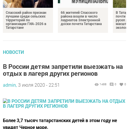
Спасский район признан
66 жителей Спасского
В Татар
лучшим среди сельских
района вошли в число
почти 4
территорий по
лауреатов Электронной
русел р
организации ГИА-2026 в
доски почета Татарстана
масшта
Татарстане
экологи
НОВОСТИ
В России детям запретили выезжать на
отдых в лагеря других регионов
admin,
3 июля 2020 - 22:51
1488
0
0
Более 3,7 тысяч татарстанских детей в этом году не
увидят Черное море.