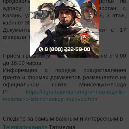
продовольствия Республики Татарстан по
адресу: 420014, Республика Татарстан, г.
Казань, улица Федосеевская, дом 36, 3 этаж,
кабинет 307.
Документы и заявки принимаются с 17
февраля по 18 марта 2023 года.
Приём производится по рабочим дням с 9.00
до 16.00 часов.
Информация о порядке предоставления
гранта и формах документов размещается на
официальном сайте Минсельхозпрода
РТ
https://agro.tatarstan.ru/grant-na-razvitie-
materialno-tehnicheskoy-bazi-spo.htm
Следите за самым важным и интересным в
Telegram-канале
Татмедиа