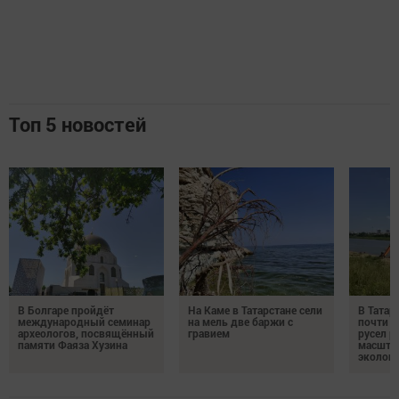
Топ 5 новостей
В Болгаре пройдёт
На Каме в Татарстане сели
В Татар
международный семинар
на мель две баржи с
почти 4
археологов, посвящённый
гравием
русел р
памяти Фаяза Хузина
масшта
экологи