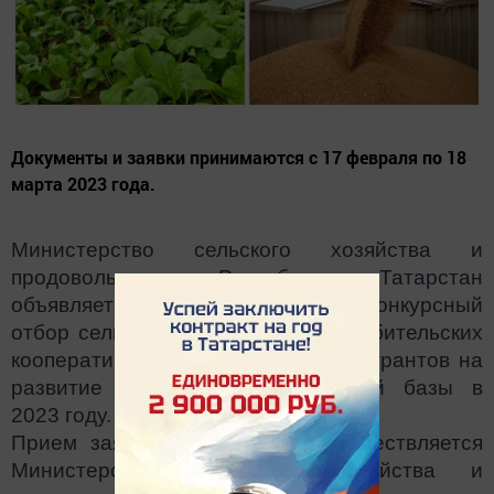
Документы и заявки принимаются с 17 февраля по 18
марта 2023 года.
Министерство сельского хозяйства и
продовольствия Республики Татарстан
объявляет о приёме документов на конкурсный
отбор сельскохозяйственных потребительских
кооперативов для предоставления грантов на
развитие материально-технической базы в
2023 году.
Прием заявок и документов осуществляется
Министерством сельского хозяйства и