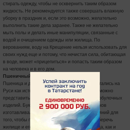
стирать одежду, чтобы не осквернить таким образом
жидкость. Не рекомендуется также совершать влажную
уборку в праздник и, если это возможно, желательно
выполнить такие дела заранее. Также не желательно
мыть полы и делать иные манипуляции, связанные с
водой и очищением одежды или жилища. По
верованиям, воду на Крещение нельзя использовать для
своих нужд еще и потому, что нечистая сила, обитающая
в воде, может «прицепиться» и попасть таким образом
на человека и в его дом.
Пшеничный букет
Пшеница и другие виды зерна издавна почитались на
Руси как источник жизни — до сих пор невозможно
представить стол без хлеба или других хлебобулочных
изделий. Букеты и различные обереги из злаков
изготавливали для свадеб, праздничных гуляний для
того, чтобы привлечь в свой дом счастье и уберечь
жилище и его жителей от несчастий. Пшеница, как и