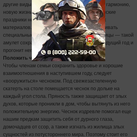
другие виды зерна, символизирует достаток, гармонию,
новую жизнь, поэтому с давних пор христианские
праздники не обходятся без оберегов из этих
материалов. На Крещение принято изготавливать
специальные букеты из прошлогодней пшеницы — такой
амулет сохранит в доме гармонию на весь будущий год и
прогонит негатив.
Положить чеснок под скатерть
Чтобы членам семьи сохранить здоровье и хорошие
взаимоотношения в наступившем году, следует
«вооружиться» чесноком. Под свежезастеленную
скатерть на столе помещается чеснок по дольке на
каждый угол стола. Пряность также защищает от злых
духов, которые проникли в дом, чтобы вытянуть из него
положительную энергию. Чеснок издревле помогал еще
нашим предкам защитить себя от дурного глаза,
домочадцев от ссор, а также изгнать из жилища злых
сущностей из потустороннего мира. Поэтому стоит его