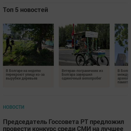
Топ 5 новостей
В Болгаре на неделю
Ветеран-пограничник из
В Болга
перекроют улицу из-за
Болгара завершил
междун
вырубки деревьев
одиночный велопробег
археол
памяти 
НОВОСТИ
Председатель Госсовета РТ предложил
провести конкурс среди СМИ на лучшее