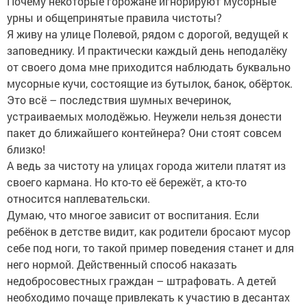
Почему некоторые горожане игнорируют мусорные
урны и общепринятые правила чистоты?
Я живу на улице Полевой, рядом с дорогой, ведущей к
заповеднику. И практически каждый день неподалёку
от своего дома мне приходится наблюдать буквально
мусорные кучи, состоящие из бутылок, банок, обёрток.
Это всё – последствия шумных вечеринок,
устраиваемых молодёжью. Неужели нельзя донести
пакет до ближайшего контейнера? Они стоят совсем
близко!
А ведь за чистоту на улицах города жители платят из
своего кармана. Но кто-то её бережёт, а кто-то
относится наплевательски.
Думаю, что многое зависит от воспитания. Если
ребёнок в детстве видит, как родители бросают мусор
себе под ноги, то такой пример поведения станет и для
него нормой. Действенный способ наказать
недобросовестных граждан – штрафовать. А детей
необходимо почаще привлекать к участию в десантах