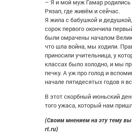
– Я и мой муж Гамар родились 
Рязап, где живём и сейчас.
Я жила с бабушкой и дедушкой,
сорок первого окончила первый
были омрачены началом Велико
что шла война, мы ходили. Прав
приносили учительница, у кото
классах было холодно, и мы пр
печку. А уж про голод и вспоми
начале пятидесятых годов я в
В этот скорбный июньский ден
того ужаса, который нам при
(Своим мнением на эту тему вы
rt.ru)