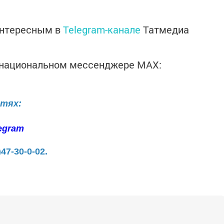
интересным в
Telegram-канале
Татмедиа
в национальном мессенджере MАХ:
етях:
egram
)47-30-0-02.