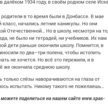
в далёком 1934 году, в своём родном селе Иск
 родители в то время были в Донбассе. В мае
 класс, начались летние каникулы. Но они
й Отечественной… Но в школу, несмотря на то
да, не было ни тетрадей, ни учебников. Их нам
рой дети раньше окончили школу. Помнится, в
иносили по два–три полена, чтобы истопить
нать не хочется. Но всё это пережили, и в
сё же окончила среднюю школу.
ь только слёзы наворачиваются на глаза от
шлось испытать. Никому такого не пожелаешь…
 можете поделиться на нашем сайте www.spas-