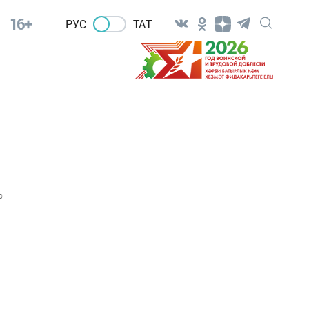
16+
РУС
ТАТ
0