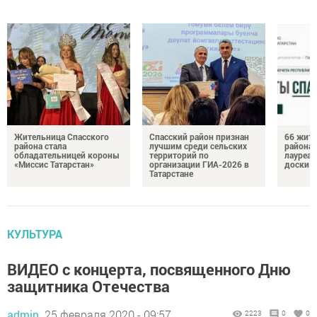
Жительница Спасского
Спасский район признан
66 жите
района стала
лучшим среди сельских
района 
обладательницей короны
территорий по
лауреат
«Миссис Татарстан»
организации ГИА-2026 в
доски п
Татарстане
КУЛЬТУРА
ВИДЕО с концерта, посвященного Дню
защитника Отечества
admin,
25 февраля 2020 - 09:57
2223
0
0