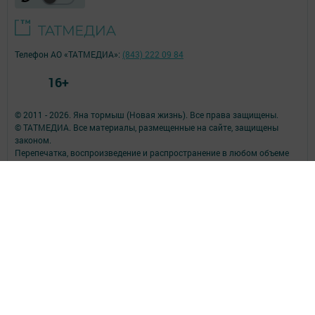
Телефон АО «ТАТМЕДИА»:
(843) 222 09 84
16+
© 2011 - 2026. Яна тормыш (Новая жизнь). Все права защищены.
© ТАТМЕДИА. Все материалы, размещенные на сайте, защищены
законом.
Перепечатка, воспроизведение и распространение в любом объеме
информации,
размещенной на сайте, возможна только с письменного согласия
редакций СМИ.
При поддержке Республиканского агентства по печати и массовым
коммуникациям.
Наименование СМИ: Яна тормыш (Новая жизнь)
СМИ зарегистрировано Федеральной службой по надзору в сфере
связи,
информационных технологий и массовых коммуникаций
запись о регистрации СМИ ЭЛ № ФС 77 - 90171 от 07.10.2025
ФИО главного редактора: И.о. главного редактора Самородова
Наталья Александровна