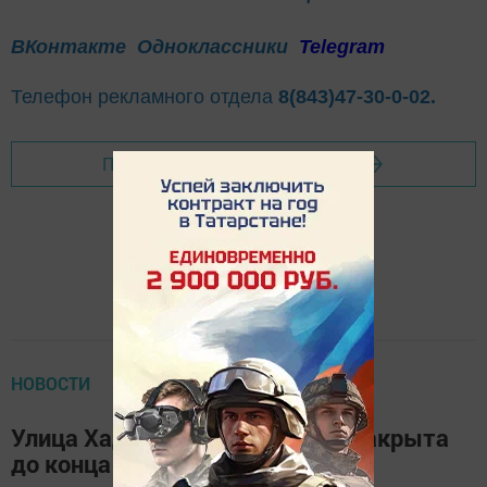
ВКонтакте
Одноклассники
Telegram
Телефон рекламного отдела
8(843)47-30-0-02.
Перейти на страницу новости
НОВОСТИ
Улица Хади Такташа в Казани закрыта
до конца года