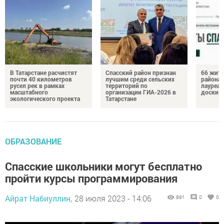
В Татарстане расчистят
Спасский район признан
66 жите
почти 40 километров
лучшим среди сельских
района 
русел рек в рамках
территорий по
лауреат
масштабного
организации ГИА-2026 в
доски п
экологического проекта
Татарстане
ОБРАЗОВАНИЕ
Спасские школьники могут бесплатно
пройти курсы программирования
Айрат Набиуллин,
28 июля 2023 - 14:06
891
0
0