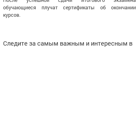
обучающиеся плучат сертификаты об окончании
курсов.
Следите за самым важным и интересным в
Telegram-канале
Татмедиа
Читайте новости Татарстана в
национальном мессенджере MАХ:
https://max.ru/tatmedia
Подписывайтесь на нас в соцсетях:
ВКонтакте
Одноклассники
Telegram
Телефон рекламного отдела
8(843)47-30-0-02.