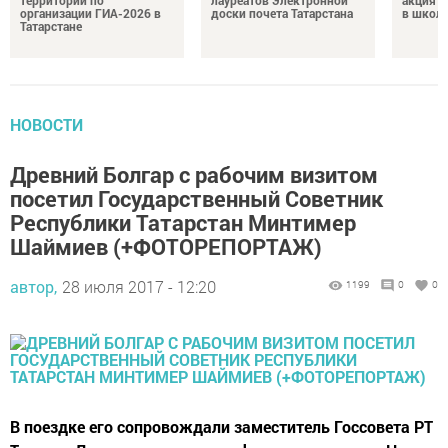
территорий по
лауреатов Электронной
акция «
организации ГИА-2026 в
доски почета Татарстана
в школ
Татарстане
НОВОСТИ
Древний Болгар с рабочим визитом
посетил Государственный Советник
Республики Татарстан Минтимер
Шаймиев (+ФОТОРЕПОРТАЖ)
автор,
28 июля 2017 - 12:20
1199
0
0
В поездке его сопровождали заместитель Госсовета РТ