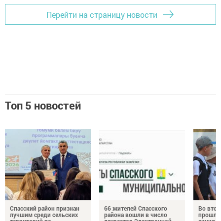
Перейти на страницу новости
Топ 5 новостей
Спасский район признан
66 жителей Спасского
Во втор
лучшим среди сельских
района вошли в число
прошла