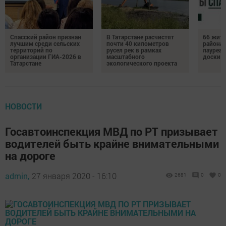
Спасский район признан
В Татарстане расчистят
66 жите
лучшим среди сельских
почти 40 километров
района 
территорий по
русел рек в рамках
лауреат
организации ГИА-2026 в
масштабного
доски п
Татарстане
экологического проекта
НОВОСТИ
Госавтоинспекция МВД по РТ призывает
водителей быть крайне внимательными
на дороге
admin,
27 января 2020 - 16:10
2681
0
0