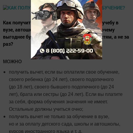
Как получить налоговый вычет за платную учебу в
вузе, автошколе или спортивной секции и почему
выгоднее будет оплачивать обучение по частям, а не за
раз?
МОЖНО
получить вычет, если вы оплатили свое обучение,
своего ребенка (до 24 лет), своего подопечного
(до 18 лет), своего бывшего подопечного (до 24
лет), брата или сестры (до 24 лет). Если вы платите
за себя, форма обучения значения не имеет.
Остальные должны учиться очно;
получить вычет не только за обучение в вузе,
но и за оплату детского сада, школы и автошколы,
курсов иностранного языка и т. д.