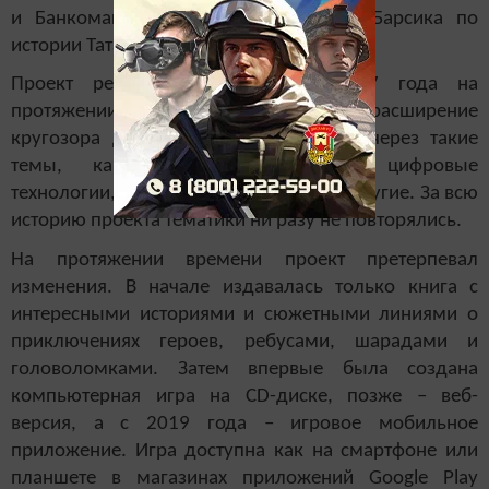
и Банкомаша на тему «Путешествие Барсика по
истории Татарстана».
Проект реализуется банком с 1997 года на
протяжении 24 лет. Одна из целей - расширение
кругозора детей - реализовывалась через такие
темы, как экология, биология, цифровые
технологии, спорт, мифы и легенды и другие. За всю
историю проекта тематики ни разу не повторялись.
На протяжении времени проект претерпевал
изменения. В начале издавалась только книга с
интересными историями и сюжетными линиями о
приключениях героев, ребусами, шарадами и
головоломками. Затем впервые была создана
компьютерная игра на CD-диске, позже – веб-
версия, а с 2019 года – игровое мобильное
приложение. Игра доступна как на смартфоне или
планшете в магазинах приложений Google Play