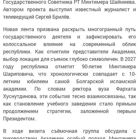
Государственного Советника РТ Минтимера Шаймиева.
Автором проекта выступил известный журналист и
телеведущий Сергей Брилёв.
Новая лента призвана раскрыть многогранный путь
государственного деятеля и зафиксировать его
колоссальное влияние на современный облик
республики. Как отметили представители Академии,
выбор локации для съемок глубоко символичен. В 2027
году республика отметит 90-летие Минтимера
Шариповича, что хронологически совпадает с 10-
летним юбилеем самой Болгарской исламской
академии. По словам ректора вуза Фархата
Хуснутдинова, эти события тесно взаимосвязаны, так
как становление учебного заведения стало прямым
продолжением стратегии, заложенной первым
Президентом.
В ходе визита съёмочная группа обсудила с
руководством Академии особый подход Минтимера