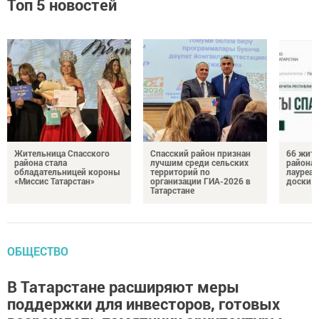
Топ 5 новостей
Жительница Спасского
Спасский район признан
66 жите
района стала
лучшим среди сельских
района 
обладательницей короны
территорий по
лауреат
«Миссис Татарстан»
организации ГИА-2026 в
доски п
Татарстане
ОБЩЕСТВО
В Татарстане расширяют меры
поддержки для инвесторов, готовых