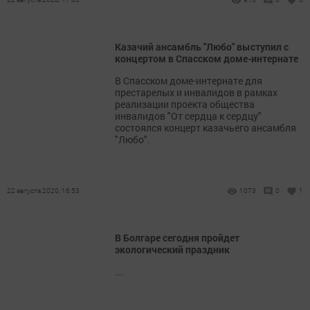
Казачий ансамбль "Любо" выступил с
концертом в Спасском доме-интернате
В Спасском доме-интернате для
престарелых и инвалидов в рамках
реализации проекта общества
инвалидов "От сердца к сердцу"
состоялся концерт казачьего ансамбля
"Любо".
22 августа 2020, 16:53
1073
0
1
В Болгаре сегодня пройдет
экологический праздник
...