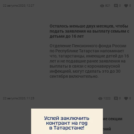
22 августа 2020, 12:27
821
0
0
Осталось меньше двух месяцев, чтобы
подать заявления на выплату семьям с
детьми до 16 лет
Отделение Пенсионного фонда России
по Республике Татарстан напоминает
что, татарстанцы, имеющие детей до 16
лет и не подавшие ранее заявления на
выплаты в связи с коронавирусной
инфекцией, могут сделать это до 30
сентября включительно.
22 августа 2020, 11:25
1222
0
0
В Болгаре прошло заседание секции
педагогов дошкольных
образовательных учреждений