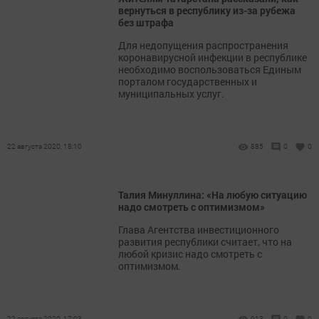
вернуться в республику из-за рубежа
без штрафа
​​​​​​​Для недопущения распространения
коронавирусной инфекции в республике
необходимо воспользоваться Единым
порталом государственных и
муниципальных услуг.
22 августа 2020, 18:10
885
0
0
Талия Минуллина: «На любую ситуацию
надо смотреть с оптимизмом»
​​​​​​​Глава Агентства инвестиционного
развития республики считает, что на
любой кризис надо смотреть с
оптимизмом.
22 августа 2020, 17:03
913
0
0