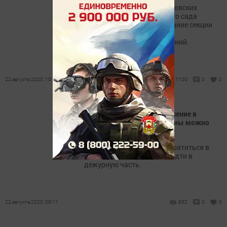
21 августа в рамках августовских
совещаний на базе детского сада
«Родничок» прошло заседание секции
педагогов дошкольных
образовательных учреждений.
22 августа 2020, 10:10
1100
0
0
Вниманию спассцев: ​заявление в
правоохранительные органы можно
подать в интернете
Теперь, для того, чтобы обратиться в
полицию, не обязательно идти в
дежурную часть.
22 августа 2020, 09:11
952
0
0