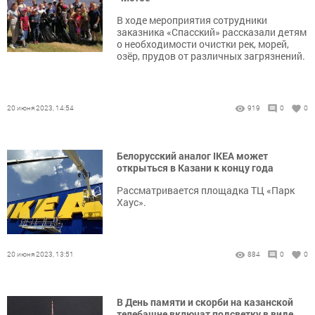
В ходе мероприятия сотрудники
заказника «Спасский» рассказали детям
о необходимости очистки рек, морей,
озёр, прудов от различных загрязнений.
20 июня 2023, 14:54
919
0
0
Белорусский аналог IKEA может
открыться в Казани к концу года
Рассматривается площадка ТЦ «Парк
Хаус».
20 июня 2023, 13:51
884
0
0
В День памяти и скорби на казанской
телебашне включат подсветку в виде