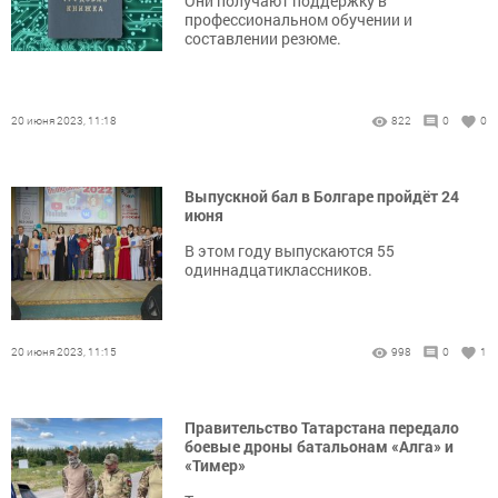
Они получают поддержку в
профессиональном обучении и
составлении резюме.
20 июня 2023, 11:18
822
0
0
Выпускной бал в Болгаре пройдёт 24
июня
В этом году выпускаются 55
одиннадцатиклассников.
20 июня 2023, 11:15
998
0
1
Правительство Татарстана передало
боевые дроны батальонам «Алга» и
«Тимер»