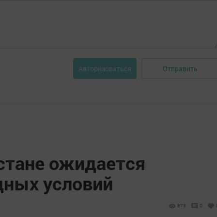
Отправить
Авторизоваться
рстане ожидается
дных условий
873
0