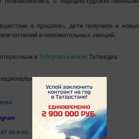
е познакомились с народно-художественным
ешествие в прошлое», дети получили и новы
х впечатлений и положительных эмоций.
интересным в
Telegram-канале
Татмедиа
в национальном мессенджере MАХ:
етях:
egram
)47-30-0-02.