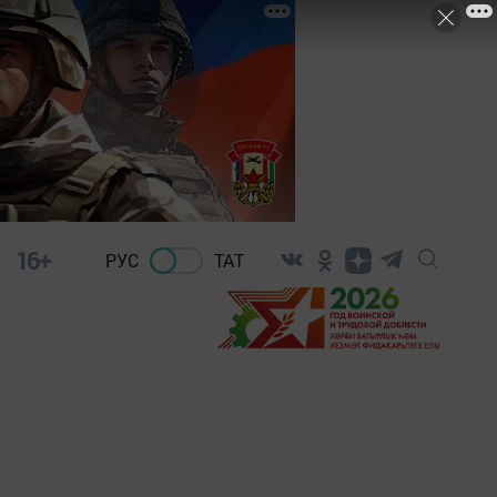
16+
РУС
ТАТ