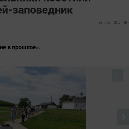
ей-заповедник
1100
0
ие в прошлое».
❯