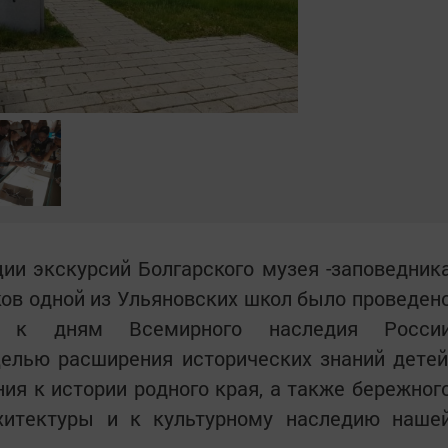
ии экскурсий Болгарского музея -заповедник
ов одной из Ульяновских школ было проведен
ое к дням Всемирного наследия Росси
целью расширения исторических знаний детей
ния к истории родного края, а также бережног
хитектуры и к культурному наследию наше