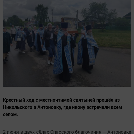
Крестный ход с местночтимой святыней прошёл из
Никольского в Антоновку, где икону встречали всем
селом.
2 июня в двух сёлах Спасского благочиния – Антоновке