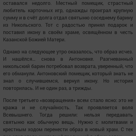
оставался недолго. Местный помещик, страстный
любитель карточных игр, однажды проиграл крупную
сумму и в счёт долга отдал святыню соседнему барину
из Никольского. Тот с радостью принял подарок и
поставил икону в своём храме, освящённом в честь
Казанской Божией Матери.
Однако на следующее утро оказалось, что образ исчез.
И нашёлся… снова в Антоновке. Разгневанный
никольский барин потребовал возврата, уверенный, что
его обманули. Антоновский помещик, который знать не
знал о случившемся, вернул икону. Но история
повторилась. И не один раз, а трижды.
После третьего «возвращения» всем стало ясно: это не
кража и не случайность. Так проявляется воля
Всевышнего. Тогда решили: нельзя передавать
святыню как обычную вещь. Нужно с молитвами и
крестным ходом перенести образ в новый храм. С тех