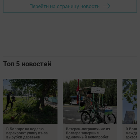
Перейти на страницу новости
Топ 5 новостей
В Болгаре на неделю
Ветеран-пограничник из
В Болга
перекроют улицу из-за
Болгара завершил
междун
вырубки деревьев
одиночный велопробег
археол