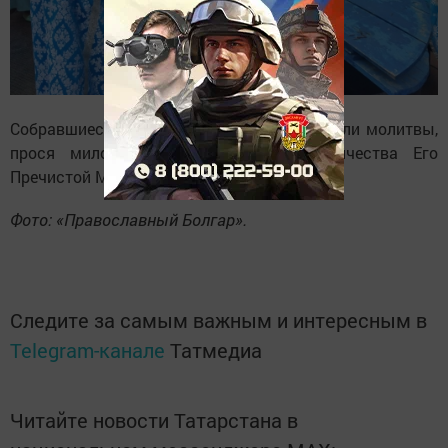
Собравшиеся с особым чувством возносили молитвы,
прося милости у Господа и заступничества Его
Пречистой Матери.
Фото: «Православный Болгар».
Следите за самым важным и интересным в
Telegram-канале
Татмедиа
Читайте новости Татарстана в