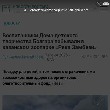
НОВОСТИ БОЛГАРА
16+
2
Автоматическое закрытие баннера через
Газета "Новая жизнь" - Спасский район
НОВОСТИ
Воспитанники Дома детского
творчества Болгара побывали в
казанском зоопарке «Река Замбези»
3 июня 2026 -
Гульчечек Измайлова,
513
0
0
10:59
Поездку для детей, в том числе с ограниченными
возможностями здоровья, организовал
благотворительный фонд «Наз».