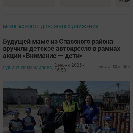
памяти 
БЕЗОПАСНОСТЬ ДОРОЖНОГО ДВИЖЕНИЯ
Будущей маме из Спасского района
вручили детское автокресло в рамках
акции «Внимание — дети»
2 июня 2026 -
Гульчечек Измайлова,
573
0
0
16:50