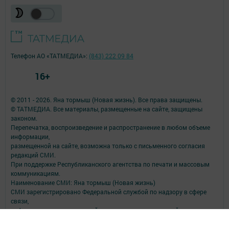
Телефон АО «ТАТМЕДИА»:
(843) 222 09 84
16+
© 2011 - 2026. Яна тормыш (Новая жизнь). Все права защищены.
© ТАТМЕДИА. Все материалы, размещенные на сайте, защищены
законом.
Перепечатка, воспроизведение и распространение в любом объеме
информации,
размещенной на сайте, возможна только с письменного согласия
редакций СМИ.
При поддержке Республиканского агентства по печати и массовым
коммуникациям.
Наименование СМИ: Яна тормыш (Новая жизнь)
СМИ зарегистрировано Федеральной службой по надзору в сфере
связи,
информационных технологий и массовых коммуникаций
запись о регистрации СМИ ЭЛ № ФС 77 - 90171 от 07.10.2025
ФИО главного редактора: И.о. главного редактора Самородова