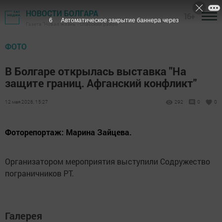
НОВОСТИ БОЛГАРА
16+
6
Автоматическое закрытие баннера через
Газета "Новая жизнь" - Спасский район
ФОТО
В Болгаре открылась выставка "На
защите границ. Афганский конфликт"
12 мая 2026, 15:27
292
0
0
Фоторепортаж: Марина Зайцева.
Организатором мероприятия выступили Содружество
пограничников РТ.
Галерея