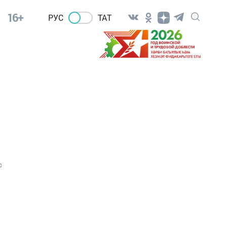
16+
РУС
ТАТ
0