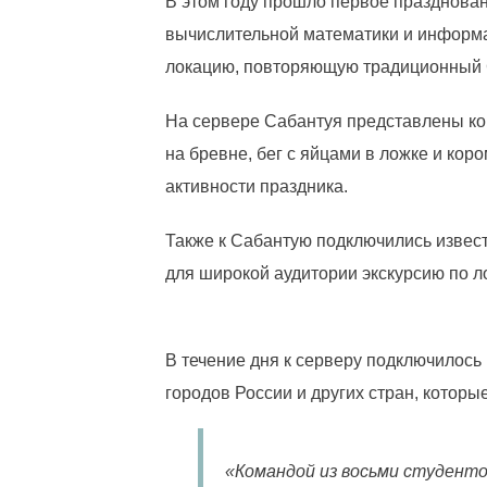
В этом году прошло первое празднован
вычислительной математики и информа
локацию, повторяющую традиционный
На сервере Сабантуя представлены кон
на бревне, бег с яйцами в ложке и ко
активности праздника.
Также к Сабантую подключились извест
для широкой аудитории экскурсию по ло
В течение дня к серверу подключилось
городов России и других стран, которы
«Командой из восьми студенто