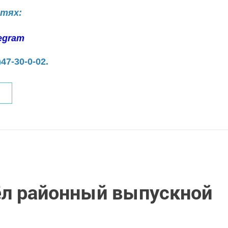
етях:
egram
)47-30-0-02.
ёл районный выпускной