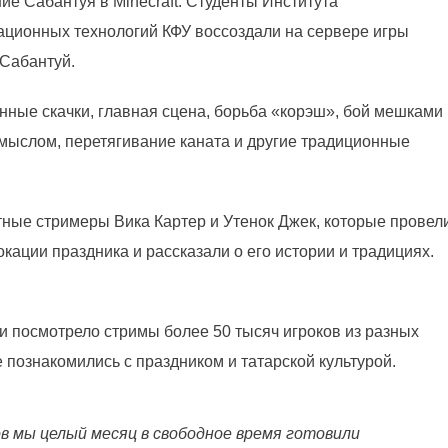
ие Сабантуя в Minecraft. Студенты Института
ционных технологий КФУ воссоздали на сервере игры
 Сабантуй.
ные скачки, главная сцена, борьба «корэш», бой мешками
ромыслом, перетягивание каната и другие традиционные
ные стримеры Вика Картер и Утенок Джек, которые провел
кации праздника и рассказали о его истории и традициях.
 и посмотрело стримы более 50 тысяч игроков из разных
е познакомились с праздником и татарской культурой.
в мы целый месяц в свободное время готовили