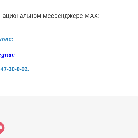
в национальном мессенджере MАХ:
етях:
egram
)47-30-0-02.