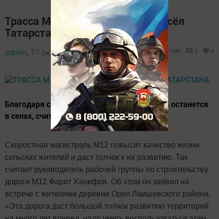
Трасса М12 поможет развитию сёл
Татарстана
admin,
17 октября 2020 - 15:40
1088
0
0
Благодаря строительству дороги молодежь останется
в селах, считает министр.
Скоростная магистраль М12 повысит качество жизни
сельских жителей и даст толчок к их развитию. Так
считает руководитель рабочей группы по строительству
дороги М12 Фарит Ханифов. Об этом он заявил на
встрече с жителями деревни Орел Лаишевского района.
«Эта дорога даст большой толчок развитию территорий
на много лет вперед, надо уметь воспользоваться этим.