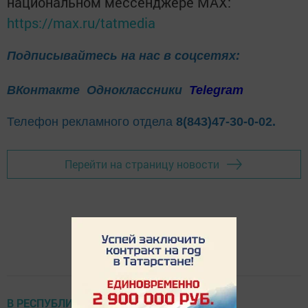
национальном мессенджере MАХ:
https://max.ru/tatmedia
Подписывайтесь на нас в соцсетях:
ВКонтакте
Одноклассники
Telegram
Телефон рекламного отдела
8(843)47-30-0-02.
Перейти на страницу новости
В РЕСПУБЛИКЕ