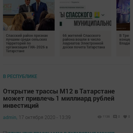
Спасский район признан
66 жителей Спасского
В Три О
лучшим среди сельских
района вошли в число
концерт
территорий по
лауреатов Электронной
Владим
организации ГИА-2026 в
доски почета Татарстана
Татарстане
В РЕСПУБЛИКЕ
Открытие трассы М12 в Татарстане
может привлечь 1 миллиард рублей
инвестиций
admin,
17 октября 2020 - 13:39
1136
0
0