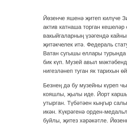
Йөзенче яшенә җитеп килүче З
актив катнаша торган кешеләр 
вакыйгаларның үзәгендә кайный
җитәкчелек итә. Федераль стат
Ватан сугышы еллары турында 
бик күп. Музей авыл мәктәбен
нигезләнеп туган як тарихын ө
Безнең дә бу музейны күреп чы
кояшлы, җылы иде. Йорт карш
утырган. Түбәтәен кыңгыр салы
икән. Күкрәгенә орден-медальл
буйлы, җитез хәрәкәтле. Йөзен