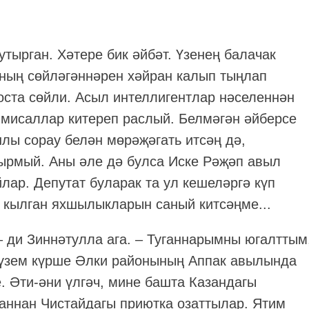
утырган. Хәтере бик әйбәт. Үзенең балачак
Аның сөйләгәннәрен хәйран калып тыңлап
 оста сөйли. Асыл интеллигентлар нәселеннән
 мисаллар китереп раслый. Белмәгән әйберсе
лы сорау белән мөрәҗәгать итсәң дә,
ырмый. Аны әле дә булса Иске Рәҗәп авыл
лар. Депутат буларак та ул кешеләргә күп
 кылган яхшылыкларын саный китсәңме...
 ди Зиннәтулла ага. – Туганнарымны югалттым
 үзем күрше Әлки районының Аппак авылында
. Әти-әни үлгәч, мине башта Казандагы
аннан Чистайдагы приютка озаттылар. Ятим