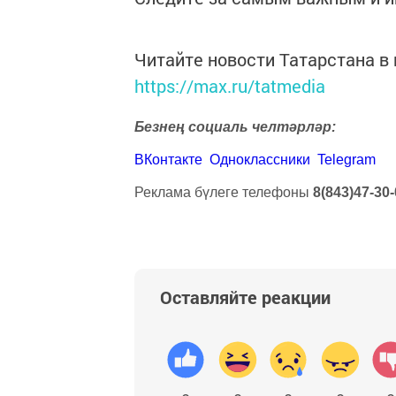
Читайте новости Татарстана 
https://max.ru/tatmedia
Безнең социаль челтәрләр:
ВКонтакте
Одноклассники
Telegram
Реклама бүлеге телефоны
8(843)47-30-
Оставляйте реакции