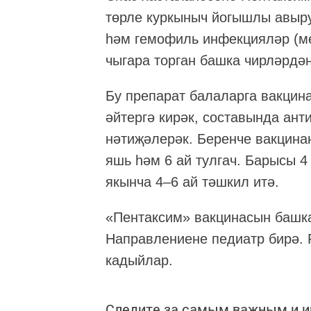
төрле куркыныч йогышлы авыру
һәм гемофиль инфекцияләр (ме
чыгара торган башка чирләрдә
Бу препарат балаларга вакцин
әйтергә кирәк, составында ант
нәтиҗәлерәк. Беренче вакцина
яшь һәм 6 ай тулгач. Барысы 4
якынча 4–6 ай тәшкил итә.
«Пентаксим» вакцинасын башка
Направлениене педиатр бирә.
кадыйлар.
Следите за самым важным и 