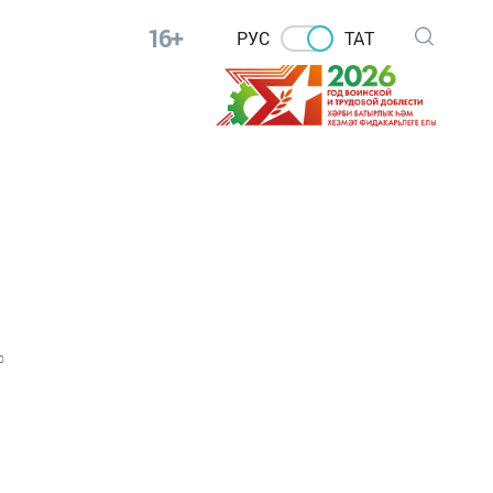
16+
РУС
ТАТ
н
0