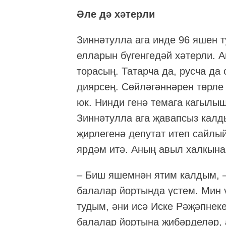
Әле дә хәтерли
Зиннәтулла ага инде 96 яшен т
елларын бүгенгедәй хәтерли. 
торасың. Татарча да, русча да
диярсең. Сөйләгәннәрен төрле
юк. Нинди генә темага кагылыш
Зиннәтулла ага җавапсыз калд
җирлегенә депутат итеп сайлый
ярдәм итә. Аның авыл халкына
– Биш яшемнән ятим калдым, –
балалар йортында үстем. Мин
тудым, әни исә Иске Рәҗәпнеке
балалар йортына җибәрделәр, 