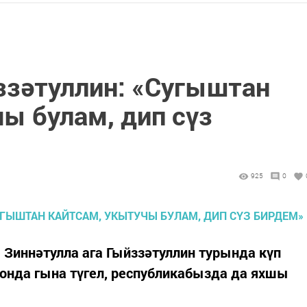
ззәтуллин: «Сугыштан
ы булам, дип сүз
925
0
Зиннәтулла ага Гыйззәтуллин турында күп
йонда гына түгел, республикабызда да яхшы