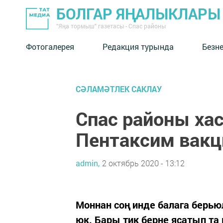
БОЛГАР ЯҢАЛЫКЛАРЫ
"Яңа тормыш" газетасы - Спас районы
Фотогалерея
Редакция турында
Безн
СӘЛАМӘТЛЕК САКЛАУ
Спас районы хас
Пентаксим вак
admin,
2 октябрь 2020 - 13:12
Моннан соң инде балага берью
юк. Бары тик берне ясатып та