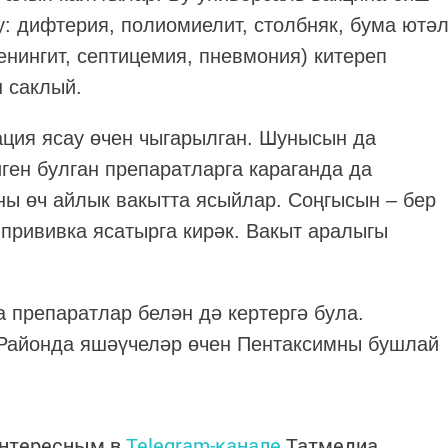
: дифтерия, полиомиелит, столбняк, бума ютә
нингит, септицемия, пневмония) китереп
н саклый.
ация ясау өчен чыгарылган. Шунысын да
иген булган препаратларга караганда да
ны өч айлык вакытта ясыйлар. Соңгысын – бер
 прививка ясатырга кирәк. Вакыт аралыгы
 препаратлар белән дә кертергә була.
 Районда яшәүчеләр өчен Пентаксимны бушлай
интересным в
Telegram-канале
Татмедиа