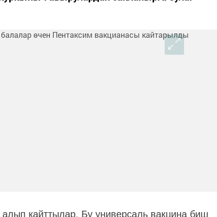
 алып кайттылар. Бу универсаль вакцина биш