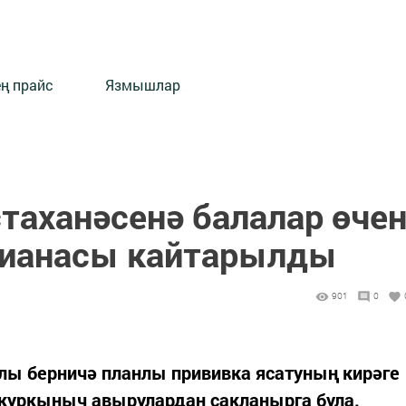
ең прайс
Язмышлар
таханәсенә балалар өче
цианасы кайтарылды
901
0
лы берничә планлы прививка ясатуның кирәге
 куркыныч авырулардан сакланырга була.