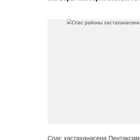
Спас хастаханәсенә Пентаксим