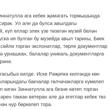
иннәтулла ага кебек җәмәгать тормышында
сирәк. Ул әле дә булса авылдагы
, күп еллар элек үзе төзегән музей белән
уска ия булган бу музейда авыл тарихы, Бөек
сөйли торган экспонатлар, төрле документлар
дә урнашкан, балалар уникаль документларга
йрәнә.
гасыбыз килде. Иске Рәҗәпкә килгәндә көн
ыларындагы бакчалар гөлчәчәкләргә күмелеп
п кигән Зиннәтулла ага безне көтеп торган
әрен таккан ветеран әле дә егетләр кебек төз
нән нур бөркелеп тора.