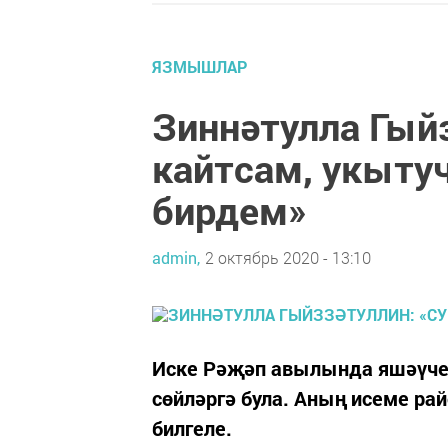
ЯЗМЫШЛАР
Зиннәтулла Гый
кайтсам, укытуч
бирдем»
admin,
2 октябрь 2020 - 13:10
Иске Рәҗәп авылында яшәүче 
сөйләргә була. Аның исеме ра
билгеле.