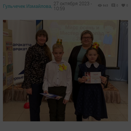
27 октября 2023 -
Гульчечек Измайлова,
943
0
0
10:59