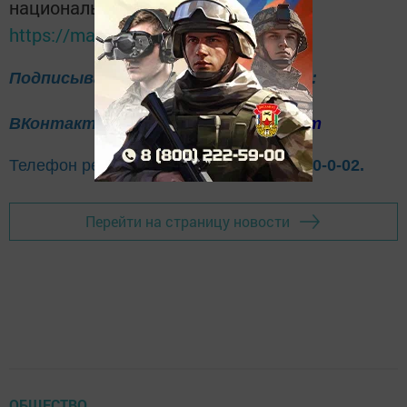
национальном мессенджере MАХ:
https://max.ru/tatmedia
Подписывайтесь на нас в соцсетях:
ВКонтакте
Одноклассники
Telegram
Телефон рекламного отдела
8(843)47-30-0-02.
Перейти на страницу новости
ОБЩЕСТВО