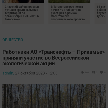
Спасский район признан
В Татарстане расчистят
66 жите
лучшим среди сельских
почти 40 километров
района 
территорий по
русел рек в рамках
лауреат
организации ГИА-2026 в
масштабного
доски п
Татарстане
экологического проекта
ОБЩЕСТВО
Работники АО «Транснефть – Прикамье»
приняли участие во Всероссийской
экологической акции
admin,
27 октября 2023 - 12:03
701
0
0