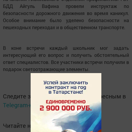
БДД Айгуль Вафина провели инструктаж по
безопасности дорожного движения во время каникул.
Особое внимание было уделено безопасности на
пешеходных переходах и в общественном транспорте.
В коне встречи каждый школьник мог задать
интересующий его вопрос и получить обстоятельный
ответ специалистов. Все участники встречи получили в
подарок светоотражающие элементы.
Следите за самым важным и интересным в
Telegram-канале
Татмедиа
Читайте новости Татарстана в