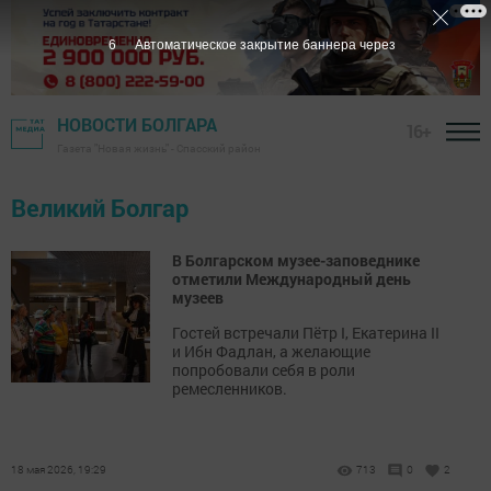
5
Автоматическое закрытие баннера через
НОВОСТИ БОЛГАРА
16+
Газета "Новая жизнь" - Спасский район
Великий Болгар
В Болгарском музее-заповеднике
отметили Международный день
музеев
Гостей встречали Пётр I, Екатерина II
и Ибн Фадлан, а желающие
попробовали себя в роли
ремесленников.
18 мая 2026, 19:29
713
0
2