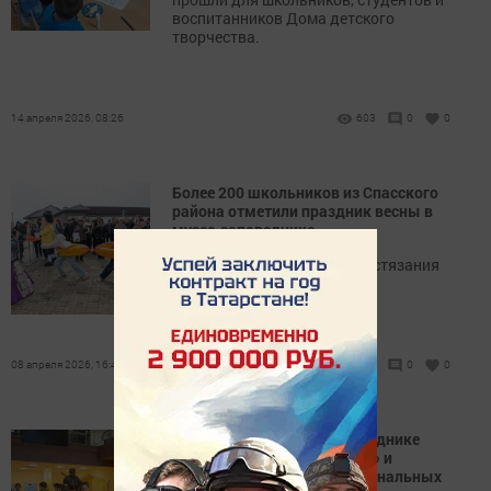
воспитанников Дома детского
творчества.
14 апреля 2026, 08:26
603
0
0
Более 200 школьников из Спасского
района отметили праздник весны в
музее-заповеднике
Для ребят провели игры, состязания
и угостили блинами из печи.
08 апреля 2026, 16:49
715
0
0
В Болгарском музее-заповеднике
прошли «Каникулы в музее» и
открылась выставка национальных