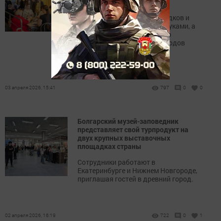
костюмов
Дети узнали о ремеслах предков и
сделали сувениры своими руками, а
взрослые погрузились в мир
традиционных нарядов народов
Поволжья.
03 апреля 2026, 15:41
797
0
0
Болгарский музей-заповедник
представляет свой турпродукт на
двух крупных выставочных
площадках страны
Сотрудники работают в
Екатеринбурге и Нижнем Новгороде,
приглашая гостей в древний город.
02 апреля 2026, 16:19
722
0
1