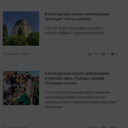
В Болгарском музее-заповеднике
проходит «Ночь музеев»
Гостей ждут выставки о войне,
каллиграфии и древних кладах.
16 мая 2026, 12:48
790
0
0
В Болгарском музее-заповеднике
отметили День Победы акцией
«Полевая почта»
Гости писали письма фронтовыми
треугольниками, слушали песни
военных лет и получали георгиевские
ленточки.
09 мая 2026, 18:04
955
0
0