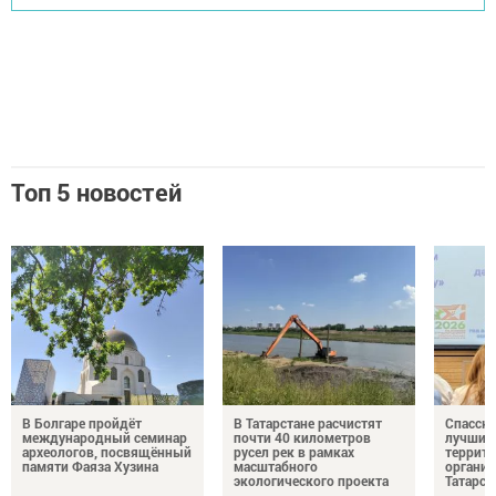
Топ 5 новостей
В Болгаре пройдёт
В Татарстане расчистят
Спасски
международный семинар
почти 40 километров
лучшим 
археологов, посвящённый
русел рек в рамках
террито
памяти Фаяза Хузина
масштабного
организ
экологического проекта
Татарст