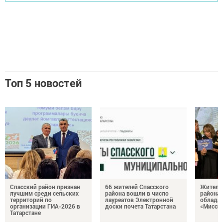
Топ 5 новостей
Спасский район признан
66 жителей Спасского
Житель
лучшим среди сельских
района вошли в число
района 
территорий по
лауреатов Электронной
облада
организации ГИА-2026 в
доски почета Татарстана
«Миссис
Татарстане