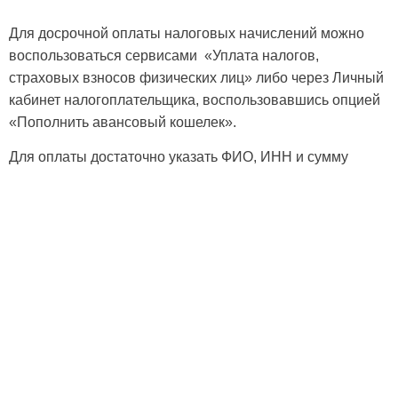
Для досрочной оплаты налоговых начислений можно
воспользоваться сервисами «Уплата налогов,
страховых взносов физических лиц» либо через Личный
кабинет налогоплательщика, воспользовавшись опцией
«Пополнить авансовый кошелек».
Для оплаты достаточно указать ФИО, ИНН и сумму
платежа.
А рассчитать сумму единого налогового платежа
помогут онлайн-сервисы на сайте ФНС России nalog.ru
«Калькулятор транспортного налога», «Калькулятор
земельного налога и налога на имущество физических
лиц».
Более подробную информацию можно получить в любом
налоговом органе, а также по телефону единого контакт-
центра ФНС России 8-800-222-2-222.