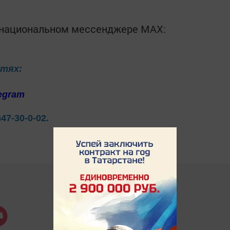
в национальном мессенджере MАХ:
етях:
egram
)47-30-0-02.