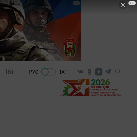
16+
РУС
ТАТ