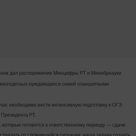
анов дал распоряжение Минцифры РТ и Минобрнауки
з многодетных нуждающихся семей планшетными
ейчас необходимо вести интенсивную подготовку к ОГЭ
 Президента РТ.
 которые готовятся к ответственному периоду — сдаче
страдать от сложившейся ситуации, наша задача создать