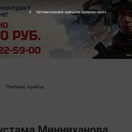
5
Автоматическое закрытие баннера через
Реклама, прайсы
устама Минниханова