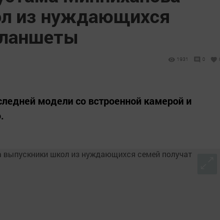
ол из нуждающихся
планшеты
1931
0
 последней модели со встроенной камерой и
.