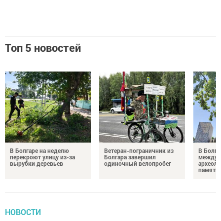
Топ 5 новостей
В Болгаре на неделю
Ветеран-пограничник из
В Болга
перекроют улицу из-за
Болгара завершил
междун
вырубки деревьев
одиночный велопробег
археол
памяти 
НОВОСТИ