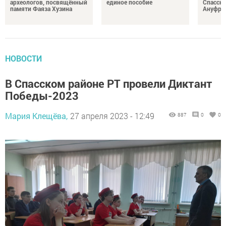
археологов, посвящённый
единое пособие
Спасско
памяти Фаяза Хузина
Ануфри
НОВОСТИ
В Спасском районе РТ провели Диктант
Победы-2023
Мария Клещёва,
27 апреля 2023 - 12:49
887
0
0