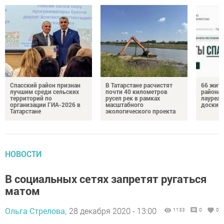
Спасский район признан
В Татарстане расчистят
66 жите
лучшим среди сельских
почти 40 километров
района 
территорий по
русел рек в рамках
лауреат
организации ГИА-2026 в
масштабного
доски п
Татарстане
экологического проекта
НОВОСТИ
В социальных сетях запретят ругаться
матом
Ольга Стрелова,
28 декабря 2020 - 13:00
1133
0
0