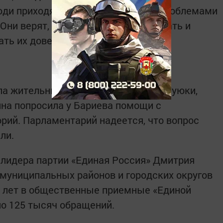
юди приходят со своими бедами и проблемами
Они верят, что здесь могут выслушать и
ть их доверие», — заявил Бариев.
ла жительница казанского поселка Куюки,
на попросила у Бариева помощи с
рий. Парламентарий надеется, что вопрос
ли.
лидера партии «Единая Россия» Дмитрия
муниципальных районов и городских округов
ь лет в общественные приемные «Единой
ло 125 тысяч обращений.