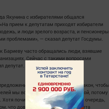
да Якунина с избирателями общался
«На прием к депутатам приходят избиратели
лодежь, и люди зрелого возраста, и пенсионеры
ми проблемами», — сказал депутат Госдумы.
у к Бариеву часто обращались люди, взявшие
анизациях. Сейчас с такими вопросами
ил депутат.
 предложениями внести поправки в закон, чтоб
телей мы встречаем с особой теплотой, потому
. Хотя почитателей много, мы видим очередь,
том, что доверие к депутатам Госсовета