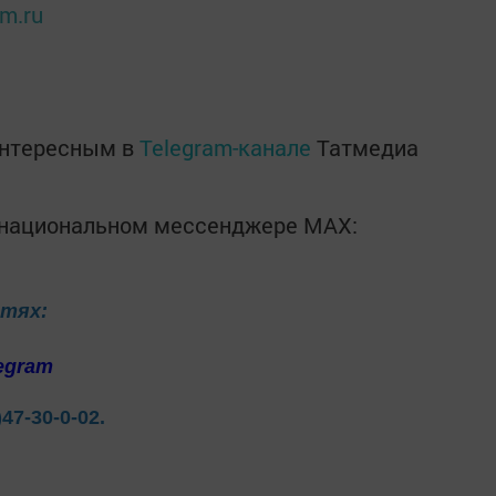
rm.ru
интересным в
Telegram-канале
Татмедиа
в национальном мессенджере MАХ:
етях:
egram
)47-30-0-02.