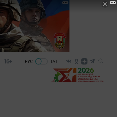
16+
РУС
ТАТ