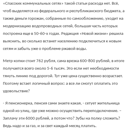
«Спасских коммунальных сетях» такой статьи расхода нет. Всё,
чтоб выделяется из федерального и республиканского бюджета, а
также деньги горожан, собранные по самообложению, уходит на
модернизацию водопроводных сетей, большая часть которых
построена еще в 50-60-х годах. Редакция «Новой жизни» решила
выяснить, во сколько встанет населению подключиться к новым
сетям и забыть уже о проблеме ржавой воды.
Метр копки стоит 762 рубля, сама врезка 600-800 рублей, в итоге
получается всего около 5-6 тысяч. Это если нет необходимости
тянуть линию под дорогой. Тут уже цена существенно возрастает.
Поэтому встает логичный вопрос: а все ли смогут оплатить это
удовольствие?
- Я пенсионерка, пенсия сами знаете какая, - сетует жительница
одной из улиц, где уже можно осуществить переподключение. –
Заплачу эти 6000 рублей, а потом что? Зубы на полку сложить?
Ведь надо и за газ, и за свет каждый месяц платить.