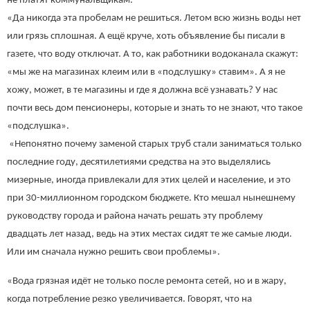
не платят коммунальщикам.
«Да никогда эта пробелам не решиться. Летом всю жизнь воды нет
или грязь сплошная. А ещё круче, хоть объявление бы писали в
газете, что воду отключат. А то, как работники водоканала скажут:
«мы же на магазинах клеим или в «подслушку» ставим». А я не
хожу, может, в те магазины и где я должна всё узнавать? У нас
почти весь дом пенсионеры, которые и знать то не знают, что такое
«подслушка».
«Непонятно почему заменой старых труб стали заниматься только
последние году, десятилетиями средства на это выделялись
мизерные, иногда привлекали для этих целей и население, и это
при 30-миллионном городском бюджете. Кто мешал нынешнему
руководству города и района начать решать эту проблему
двадцать лет назад, ведь на этих местах сидят те же самые люди.
Или им сначала нужно решить свои проблемы».
«Вода грязная идёт не только после ремонта сетей, но и в жару,
когда потребление резко увеличивается. Говорят, что на