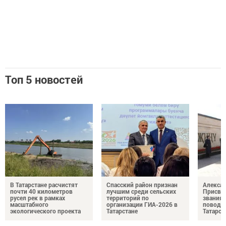
Топ 5 новостей
В Татарстане расчистят
Спасский район признан
Алексан
почти 40 километров
лучшим среди сельских
Присвое
русел рек в рамках
территорий по
звания 
масштабного
организации ГИА-2026 в
повод д
экологического проекта
Татарстане
Татарст