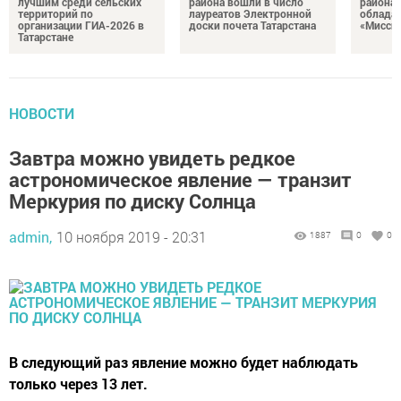
лучшим среди сельских
района вошли в число
района 
территорий по
лауреатов Электронной
облада
организации ГИА-2026 в
доски почета Татарстана
«Миссис
Татарстане
НОВОСТИ
Завтра можно увидеть редкое
астрономическое явление — транзит
Меркурия по диску Солнца
admin,
10 ноября 2019 - 20:31
1887
0
0
В следующий раз явление можно будет наблюдать
только через 13 лет.