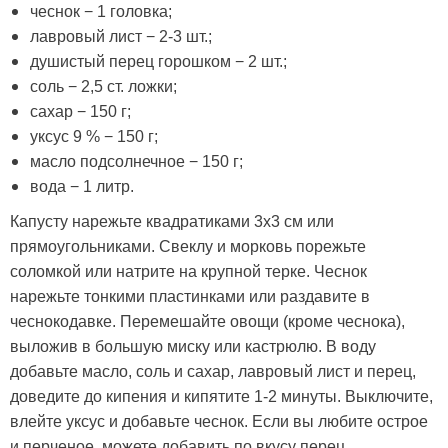
чеснок − 1 головка;
лавровый лист − 2-3 шт.;
душистый перец горошком − 2 шт.;
соль − 2,5 ст. ложки;
сахар − 150 г;
уксус 9 % − 150 г;
масло подсолнечное − 150 г;
вода − 1 литр.
Капусту нарежьте квадратиками 3х3 см или
прямоугольниками. Свеклу и морковь порежьте
соломкой или натрите на крупной терке. Чеснок
нарежьте тонкими пластинками или раздавите в
чеснокодавке. Перемешайте овощи (кроме чеснока),
выложив в большую миску или кастрюлю. В воду
добавьте масло, соль и сахар, лавровый лист и перец,
доведите до кипения и кипятите 1-2 минуты. Выключите,
влейте уксус и добавьте чеснок. Если вы любите острое
и перченое, можете добавить по вкусу перец.