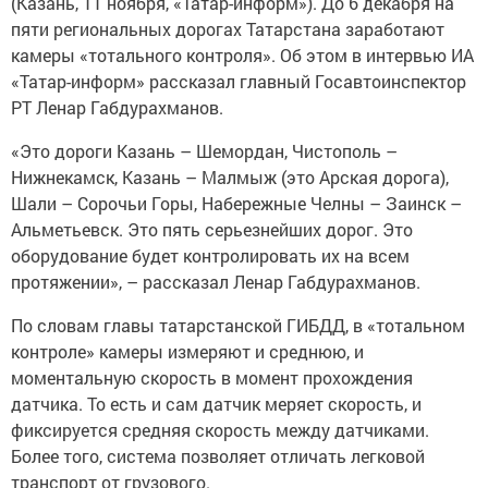
(Казань, 11 ноября, «Татар-информ»). До 6 декабря на
пяти региональных дорогах Татарстана заработают
камеры «тотального контроля». Об этом в интервью ИА
«Татар-информ» рассказал главный Госавтоинспектор
РТ Ленар Габдурахманов.
«Это дороги Казань – Шемордан, Чистополь –
Нижнекамск, Казань – Малмыж (это Арская дорога),
Шали – Сорочьи Горы, Набережные Челны – Заинск –
Альметьевск. Это пять серьезнейших дорог. Это
оборудование будет контролировать их на всем
протяжении», – рассказал Ленар Габдурахманов.
По словам главы татарстанской ГИБДД, в «тотальном
контроле» камеры измеряют и среднюю, и
моментальную скорость в момент прохождения
датчика. То есть и сам датчик меряет скорость, и
фиксируется средняя скорость между датчиками.
Более того, система позволяет отличать легковой
транспорт от грузового.