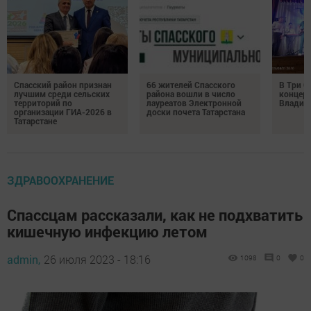
Спасский район признан
66 жителей Спасского
В Три О
лучшим среди сельских
района вошли в число
концерт
территорий по
лауреатов Электронной
Владим
организации ГИА-2026 в
доски почета Татарстана
Татарстане
ЗДРАВООХРАНЕНИЕ
Спассцам рассказали, как не подхватить
кишечную инфекцию летом
admin,
26 июля 2023 - 18:16
1098
0
0