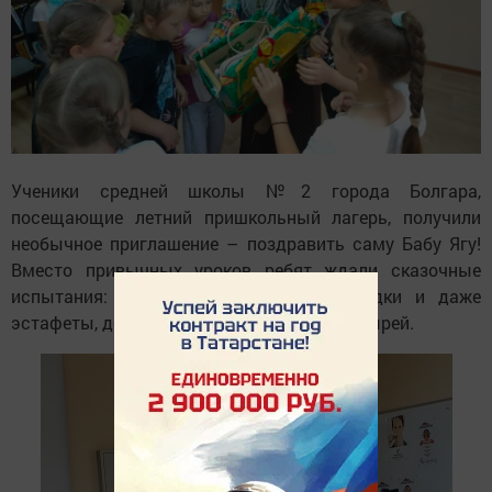
Ученики средней школы №2 города Болгара,
посещающие летний пришкольный лагерь, получили
необычное приглашение – поздравить саму Бабу Ягу!
Вместо привычных уроков ребят ждали сказочные
испытания: весёлые игры, хитрые загадки и даже
эстафеты, достойные самых ловких богатырей.