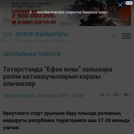
4
Автоматическое закрытие баннера через
БОЛГАР ЯҢАЛЫКЛАРЫ
16+
"Яңа тормыш" газетасы - Спас районы
ЦЕНТРАЛЬНЫЕ НОВОСТИ
Татарстанда “Ефәк юлы” халыкара
ралли катнашучыларын каршы
алачаклар
Татар-информ,
25 июнь 2019 - 13:56
672
0
0
Иркутскига старт урынына бару юлында раллиның
маршруты республика территориясе аша 27-28 июньдә
узачак.