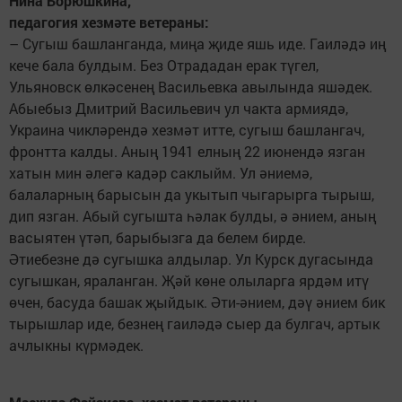
Нина Борюшкина,
педагогия хезмәте ветераны:
– Сугыш башланганда, миңа җиде яшь иде. Гаиләдә иң
кече бала булдым. Без Отрададан ерак түгел,
Ульяновск өлкәсенең Васильевка авылында яшәдек.
Абыебыз Дмитрий Васильевич ул чакта армиядә,
Украина чикләрендә хезмәт итте, сугыш башлангач,
фронтта калды. Аның 1941 елның 22 июнендә язган
хатын мин әлегә кадәр саклыйм. Ул әниемә,
балаларның барысын да укытып чыгарырга тырыш,
дип язган. Абый сугышта һәлак булды, ә әнием, аның
васыятен үтәп, барыбызга да белем бирде.
Әтиебезне дә сугышка алдылар. Ул Курск дугасында
сугышкан, яраланган. Җәй көне олыларга ярдәм итү
өчен, басуда башак җыйдык. Әти-әнием, дәү әнием бик
тырышлар иде, безнең гаиләдә сыер да булгач, артык
ачлыкны күрмәдек.