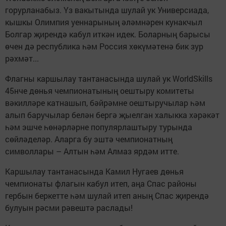
горурланабыз. Үз вакытында шулай ук Универсиада,
кышкы Олимпия уеннарының әләмнәрен кунакчыл
Болгар җирендә кабул иткән идек. Боларның барысы
өчен дә республика һәм Россия хөкүмәтенә бик зур
рәхмәт...
Флагны каршылау тантанасында шулай ук WorldSkills
45нче дөнья чемпионатының оештыру комитеты
вәкилләре катнашып, бәйрәмне оештыручылар һәм
алып баручылар белән бергә җыелган халыкка хәрәкәт
һәм эшче һөнәрләрне популярлаштыру турында
сөйләделәр. Аларга бу эштә чемпионатның
символлары – Алтын һәм Алмаз ярдәм итте.
Каршылау тантанасында Камил Нугаев дөнья
чемпионаты флагын кабул итеп, аңа Спас районы
гербын беркетте һәм шулай итеп аның Спас җирендә
булуын рәсми рәвештә раслады!