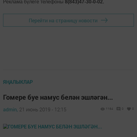
Реклама бүлеге телефоны
8(843)47-30-0-02.
Перейти на страницу новости
ЯҢАЛЫКЛАР
Гомере буе намус белән эшләгән...
admin,
21 июнь 2019 - 12:15
1164
0
0