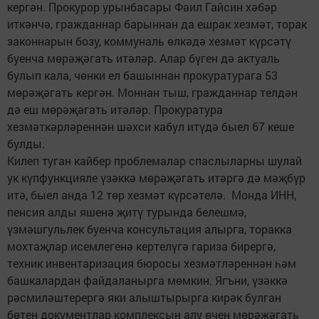
кергән. Прокурор урынбасары Фаил Гайсин хәбәр
иткәнчә, гражданнар барыннан да ешрак хезмәт, торак
законнарын бозу, коммуналь өлкәдә хезмәт күрсәтү
буенча мөрәҗәгать итәләр. Алар бүген дә актуаль
булып кала, чөнки ел башыннан прокуратурага 53
мөрәҗәгать кергән. Моннан тыш, гражданнар телдән
дә еш мөрәҗәгать итәләр. Прокуратура
хезмәткәрләреннән шәхси кабул итүдә быел 67 кеше
булды.
Килеп туган кайбер проблемалар спаслыларны шулай
ук күпфункцияле үзәккә мөрәҗәгать итәргә дә мәҗбүр
итә, быел анда 12 төр хезмәт күрсәтелә. Монда ИНН,
пенсия алды яшенә җитү турында белешмә,
үзмәшгульлек буенча консультация алырга, торакка
мохтаҗлар исемлегенә кертелүгә гариза бирергә,
техник инвентаризация бюросы хезмәтләреннән һәм
башкалардан файдаланырга мөмкин. Ягъни, үзәккә
рәсмиләштерергә яки алыштырырга кирәк булган
бөтен документлар комплексын алу өчен мөрәҗәгать