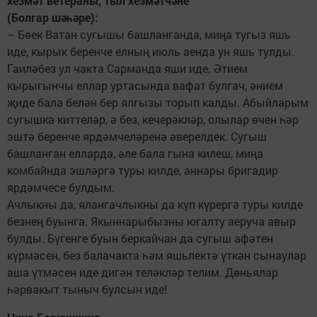
хезмәт ветераны, тыл хезмәтчәне
(Болгар шәһәре):
– Бөек Ватан сугышы башланганда, миңа тугыз яшь
иде, кырык беренче елның июль аенда ун яшь тулды.
Гаиләбез ул чакта Сарманда яши иде. Әтием
кырыгынчы еллар уртасында вафат булгач, әнием
җиде бала белән бер ялгызы торып калды. Абыйларым
сугышка киттеләр, ә без, кечерәкләр, олылар өчен һәр
эштә беренче ярдәмчеләренә әверелдек. Сугыш
башланган елларда, әле бала гына килеш, миңа
комбайнда эшләргә туры килде, аннары бригадир
ярдәмчесе булдым.
Ачлыкны да, ялангачлыкны да күп күрергә туры килде
безнең буынга. Якыннарыбызны югалту аеруча авыр
булды. Бүгенге буын беркайчан да сугыш афәтен
күрмәсен, без балачакта һәм яшьлектә үткән сынаулар
аша үтмәсен иде дигән теләкләр телим. Дөньялар
һәрвакыт тыныч булсын иде!