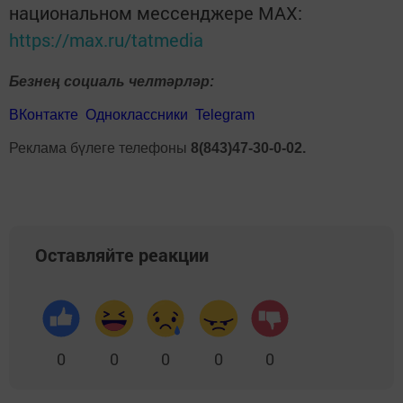
национальном мессенджере MАХ:
https://max.ru/tatmedia
Безнең социаль челтәрләр:
ВКонтакте
Одноклассники
Telegram
Реклама бүлеге телефоны
8(843)47-30-0-02.
Оставляйте реакции
0
0
0
0
0