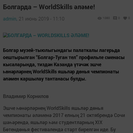
Болгарда – WorldSkills әләме!
admin,
21 июнь 2019 - 11:10
1080
0
0
Болгар музей-тыюлыгындагы палаткалы лагерьда
оештырылган “Болгар-Туган тел” профильле сменасы
кысаларында, тиздән Казанда үтәчәк эшче
һөнәрләрнең WorldSkills яшьләр дөнья чемпионаты
әләмен каршылау тантанасы булды.
Владимир Корнилов
Эшче һөнәрләрнең WorldSkills яшьләр дөнья
чемпионаты әләменә 2017 елның 21 октябрендә Сочи
шәһәрендә, яшьләр һәм студентларның XIX
Бөтендөнья фестивалендә старт бирелгән иде. Бу