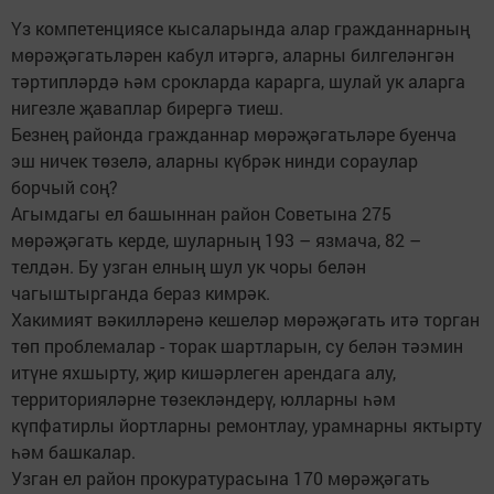
Үз компетенциясе кысаларында алар гражданнарның
мөрәҗәгатьләрен кабул итәргә, аларны билгеләнгән
тәртипләрдә һәм срокларда карарга, шулай ук аларга
нигезле җаваплар бирергә тиеш.
Безнең районда гражданнар мөрәҗәгатьләре буенча
эш ничек төзелә, аларны күбрәк нинди сораулар
борчый соң?
Агымдагы ел башыннан район Советына 275
мөрәҗәгать керде, шуларның 193 – язмача, 82 –
телдән. Бу узган елның шул ук чоры белән
чагыштырганда бераз кимрәк.
Хакимият вәкилләренә кешеләр мөрәҗәгать итә торган
төп проблемалар - торак шартларын, су белән тәэмин
итүне яхшырту, җир кишәрлеген арендага алу,
территорияләрне төзекләндерү, юлларны һәм
күпфатирлы йортларны ремонтлау, урамнарны яктырту
һәм башкалар.
Узган ел район прокуратурасына 170 мөрәҗәгать