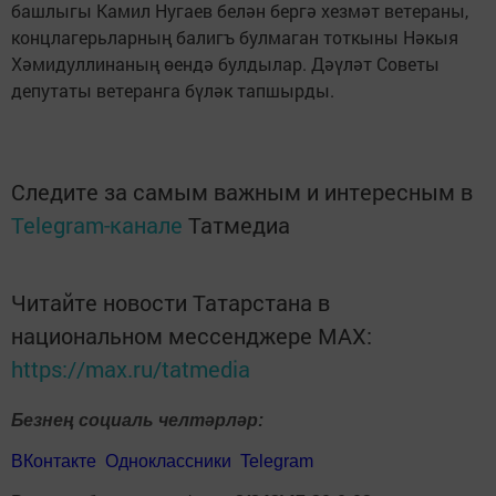
башлыгы Камил Нугаев белән бергә хезмәт ветераны,
концлагерьларның балигъ булмаган тоткыны Нәкыя
Хәмидуллинаның өендә булдылар. Дәүләт Советы
депутаты ветеранга бүләк тапшырды.
Следите за самым важным и интересным в
Telegram-канале
Татмедиа
Читайте новости Татарстана в
национальном мессенджере MАХ:
https://max.ru/tatmedia
Безнең социаль челтәрләр:
ВКонтакте
Одноклассники
Telegram