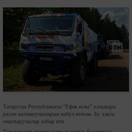
Татарстан Республикасы “Ефәк юлы” халыкара
ралли катнашучыларын кабул итәчәк. Бу хакта
оештыручылар хәбәр итә.
Төп чаралар икенче тапкыр рәттән Бөгелмәдә