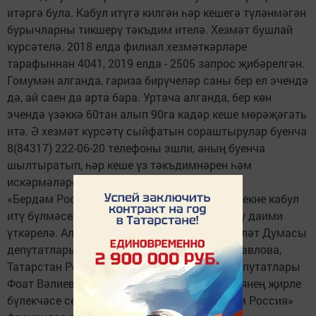
итәргә була. Кабул итүгә килгән һәр кешегә түләнмәгән
бурычларны тикшерү тәкъдим ителә. Хезмәт бушлай
күрсәтелә. 2018 елда филиал хезмәткәрләре
тарафыннан 4041, 2019 елда - 2505 запрос җибәрелгән.
Гомумән алганда, гариза бирүчеләр саны бер ел эчендә
дә, ай саен да арта бара. Уртача алганда, бер көн
эчендә үзәккә 60тан алып 90га кадәр кеше мөрәҗәгать
итә. Ә хезмәт күрсәтү сыйфатын сораштырулар буенча
8(84317) 222-06-20 телефоны эшли, аның буенча
шылтыратып, һәр кеше үз тәкъдимнәрен һәм
искәрмәләрен калдыра ала.
«Бердәм Россия»партиясенең җәмәгатьчелекне кабул
итү бүлмәсендә дә гражданнарны кабул итү даими
үткәрелә. Аларны Россия Федерациясе Дәүләт Думасы
депутатлары Айрат Хәйруллин һәм Ольга Павлова,
Татарстан Республикасы Дәүләт Советы депутатлары
Фоат Вәлиев һәм Татьяна Воропаева, партиянең җирле
бүлекчәсе секретаре Камил Нугаев, «Бердәм Россия»