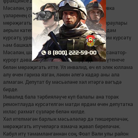
фракциясе депутатлары үткәрә.
Мәсәлән, узган чәршәмбе көнне Фоат Вәлиевка
үзләренең сораулары белән унга якын кеше
мөрәҗәгать итте. Районда яшәүчеләрнең сораулары
аерым категория гражданнарга адреслы ярдәм
күрсәтү, урамнарны асфальтлау, матди ярдәм күрсәтү
һәм башкалар турында булды.
Мәсәлән, шәһәрдә яшәүче берәү депутатка санатор-
курорт дәвалануына юллама бирү турында үтенече
белән мөрәҗәгать итте. Ул инвалид, өч ел элек юллама
алу өчен гариза язган, ләкин әлегә кадәр аны ала
алмаган. Депутат бу мәсьәләне хәл итәргә вәгъдә
бирде.
Инвалид бала тәрбияләүче күп балалы ана торак
ремонтлауда күрсәтелгән матди ярдәм өчен депутатка
ихлас рәхмәт сүзләре белән килде.
Хәл ителмәгән барлык мәсьәләләр дә тикшереләчәк,
мөрәҗәгать итүчеләргә язмача җавап биреләчәк.
Кабул итү тәмамланганнан соң, Фоат Вәли улы район