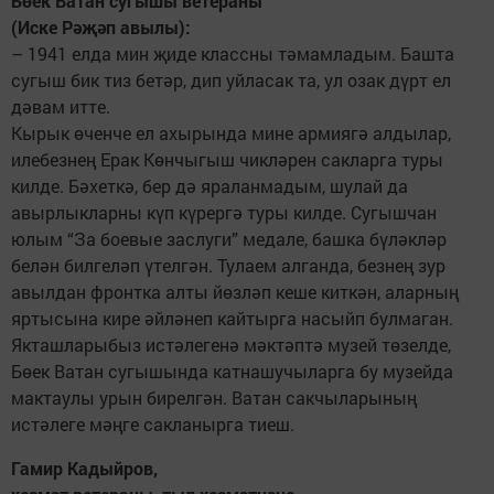
Бөек Ватан сугышы ветераны
(Иске Рәҗәп авылы):
– 1941 елда мин җиде классны тәмамладым. Башта
сугыш бик тиз бетәр, дип уйласак та, ул озак дүрт ел
дәвам итте.
Кырык өченче ел ахырында мине армиягә алдылар,
илебезнең Ерак Көнчыгыш чикләрен сакларга туры
килде. Бәхеткә, бер дә яраланмадым, шулай да
авырлыкларны күп күрергә туры килде. Сугышчан
юлым “За боевые заслуги” медале, башка бүләкләр
белән билгеләп үтелгән. Тулаем алганда, безнең зур
авылдан фронтка алты йөзләп кеше киткән, аларның
яртысына кире әйләнеп кайтырга насыйп булмаган.
Якташларыбыз истәлегенә мәктәптә музей төзелде,
Бөек Ватан сугышында катнашучыларга бу музейда
мактаулы урын бирелгән. Ватан сакчыларының
истәлеге мәңге сакланырга тиеш.
Гамир Кадыйров,