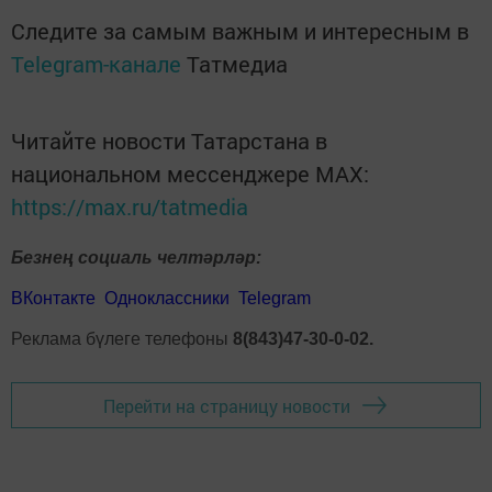
Следите за самым важным и интересным в
Telegram-канале
Татмедиа
Читайте новости Татарстана в
национальном мессенджере MАХ:
https://max.ru/tatmedia
Безнең социаль челтәрләр:
ВКонтакте
Одноклассники
Telegram
Реклама бүлеге телефоны
8(843)47-30-0-02.
Перейти на страницу новости