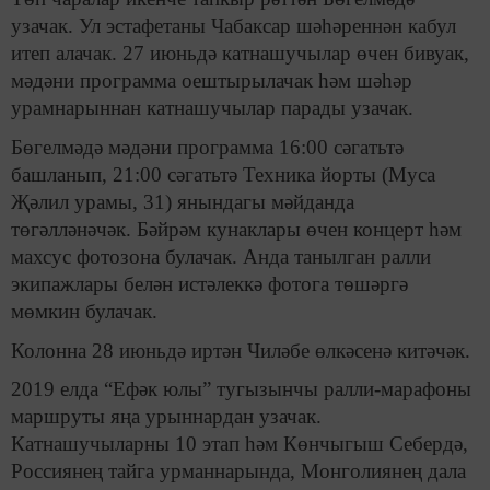
узачак. Ул эстафетаны Чабаксар шәһәреннән кабул
итеп алачак. 27 июньдә катнашучылар өчен бивуак,
мәдәни программа оештырылачак һәм шәһәр
урамнарыннан катнашучылар парады узачак.
Бөгелмәдә мәдәни программа 16:00 сәгатьтә
башланып, 21:00 сәгатьтә Техника йорты (Муса
Җәлил урамы, 31) янындагы мәйданда
төгәлләнәчәк. Бәйрәм кунаклары өчен концерт һәм
махсус фотозона булачак. Анда танылган ралли
экипажлары белән истәлеккә фотога төшәргә
мөмкин булачак.
Колонна 28 июньдә иртән Чиләбе өлкәсенә китәчәк.
2019 елда “Ефәк юлы” тугызынчы ралли-марафоны
маршруты яңа урыннардан узачак.
Катнашучыларны 10 этап һәм Көнчыгыш Себердә,
Россиянең тайга урманнарында, Монголиянең дала