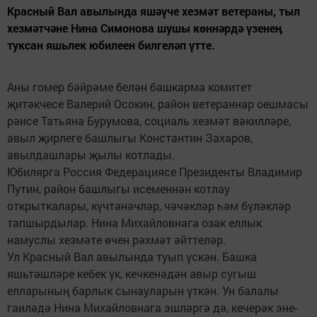
Красный Вал авылында яшәүче хезмәт ветераны, тыл
хезмәтчәне Нина Симонова шушы көннәрдә үзенең
туксан яшьлек юбилеен билгеләп үтте.
Аны гомер бәйрәме белән башкарма комитет
җитәкчесе Валерий Осокин, район ветераннар оешмасы
рәисе Татьяна Бурумова, социаль хезмәт вәкилләре,
авыл җирлеге башлыгы Константин Захаров,
авылдашлары җылы котлады.
Юбилярга Россия Федерациясе Президенты Владимир
Путин, район башлыгы исеменнән котлау
открыткалары, күчтәнәчләр, чәчәкләр һәм бүләкләр
тапшырдылар. Нина Михайловнага озак еллык
намуслы хезмәте өчен рәхмәт әйттеләр.
Ул Красный Вал авылында туып үскән. Башка
яшьтәшләре кебек үк, кечкенәдән авыр сугыш
елларының барлык сынауларын үткән. Ун балалы
гаиләдә Нина Михайловнага эшләргә дә, кечерәк эне-