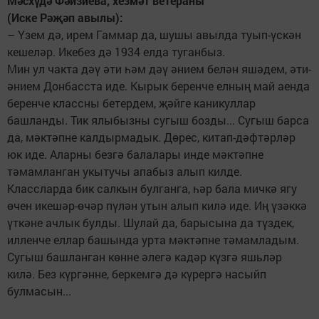
Мәсхүдә Фәйзиева, хезмәт ветераны
(Иске Рәҗәп авылы):
– Үзем дә, ирем Гаммар да, шушы авылда туып-үскән
кешеләр. Икебез дә 1934 елда туганбыз.
Мин ул чакта дәү әти һәм дәү әнием белән яшәдем, әти-
әнием Донбасста иде. Кырык беренче елның май аенда
беренче классны бетердем, җәйге каникуллар
башланды. Тик ялыбызны сугыш бозды... Сугыш барса
да, мәктәпне калдырмадык. Дөрес, китап-дәфтәрләр
юк иде. Аларны безгә балалары инде мәктәпне
тәмамланган укытучы апабыз алып килде.
Классларда бик салкын булганга, һәр бала мичкә ягу
өчен икешәр-өчәр пүлән утын алып килә иде. Иң үзәккә
үткәне ачлык булды. Шулай да, барысына да түздек,
илленче еллар башында урта мәктәпне тәмамладым.
Сугыш башланган көнне әлегә кадәр күзгә яшьләр
килә. Без күргәнне, беркемгә дә күрергә насыйп
булмасын...