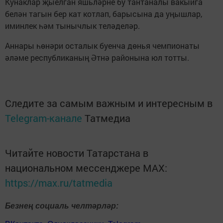
Кунаклар җыелган яшьләрне бу тантаналы вакыйга
белән тагын бер кат котлап, барысына да уңышлар,
иминлек һәм тынычлык теләделәр.
Аннары һөнәри осталык буенча дөнья чемпионаты
әләме республиканың Әтнә районына юл тотты.
Следите за самым важным и интересным в
Telegram-канале
Татмедиа
Читайте новости Татарстана в
национальном мессенджере MАХ:
https://max.ru/tatmedia
Безнең социаль челтәрләр: