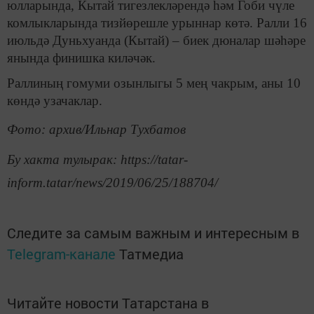
юлларында, Кытай тигезлекләрендә һәм Гоби чүле
комлыкларында тизйөрешле урыннар көтә. Ралли 16
июльдә Дуньхуанда (Кытай) – биек дюналар шәһәре
янында финишка киләчәк.
Раллиның гомуми озынлыгы 5 мең чакрым, аны 10
көндә узачаклар.
Фото: архив/Ильнар Тухбатов
Бу хакта тулырак: https://tatar-
inform.tatar/news/2019/06/25/188704/
Следите за самым важным и интересным в
Telegram-канале
Татмедиа
Читайте новости Татарстана в