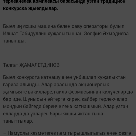
терлекчелек комплексы базасында узган традицион
конкурска җыелдылар.
Быел иң яхшы машина белән саву операторы булып
Илшат Габидуллин хуҗалыгыннан Зөлфия Әхмәдиева
танылды.
Тәлгат ҖАМАЛЕТДИНОВ
Быел конкурста катнашу өчен унбишләп хуҗалыктан
гариза алынды. Алар арасында акционерлык
җәмгыяте вәкилләре, гаилә фермасыннан килүчеләр дә
бар иде. Шунысын әйтергә кирәк, кайбер терлекчеләр
мондый бәйгедә беренче генә катнашмый. Алар узган
елларда да үзләрен бары яхшы яктан гына
таныттылар.
– Намуслы хезмәтегез һәм тырышлыгыгыз өчен сезгә