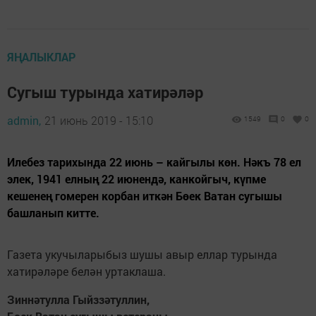
ЯҢАЛЫКЛАР
Сугыш турында хатирәләр
admin,
21 июнь 2019 - 15:10
1549
0
0
Илебез тарихында 22 июнь – кайгылы көн. Нәкъ 78 ел
элек, 1941 елның 22 июнендә, канкойгыч, күпме
кешенең гомерен корбан иткән Бөек Ватан сугышы
башланып китте.
Газета укучыларыбыз шушы авыр еллар турында
хатирәләре белән уртаклаша.
Зиннәтулла Гыйззәтуллин,