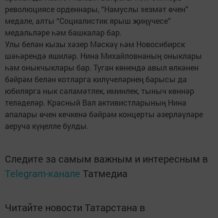
революциясе орденнары, “Намуслы хезмәт өчен”
медале, алты “Социалистик ярыш җиңүчесе”
медальләре һәм башкалар бар.
Улы белән кызы хәзер Мәскәү һәм Новосибирск
шәһәрендә яшиләр. Нина Михайловнаның оныклары
һәм оныкчыклары бар. Туган көнендә авыл өлкәнен
бәйрәм белән котларга килүчеләрнең барысы да
юбилярга нык сәламәтлек, иминлек, тыныч көннәр
теләделәр. Красный Вал активистларының Нина
апалары өчен кечкенә бәйрәм концерты әзерләүләре
аеруча күңелле булды.
Следите за самым важным и интересным в
Telegram-канале
Татмедиа
Читайте новости Татарстана в