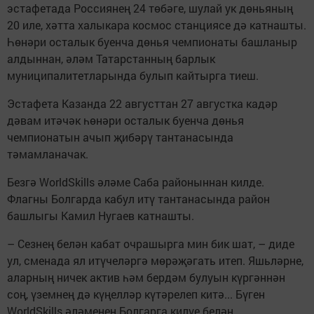
эстафетада Россиянең 24 төбәге, шулай ук дөньяның
20 иле, хәтта халыкара космос станциясе дә катнашты.
Һөнәри осталык буенча дөнья чемпионаты башланыр
алдыннан, әләм Татарстанның барлык
муниципалитетларында булып кайтырга тиеш.
Эстафета Казанда 22 августтан 27 августка кадәр
дәвам итәчәк һөнәри осталык буенча дөнья
чемпионатын ачып җибәрү тантанасында
тәмамланачак.
Безгә WorldSkills әләме Саба районыннан килде.
Флагны Болгарда кабул итү тантанасында район
башлыгы Камил Нугаев катнашты.
– Сезнең белән кабат очрашырга мин бик шат, – диде
ул, сменада ял итүчеләргә мөрәҗәгать итеп. Яшьләрне,
аларның ничек актив һәм бердәм булуын күргәннән
соң, үземнең дә күңелләр күтәрелеп китә... Бүген
WorldSkills әләменең Болгарга килүе белән