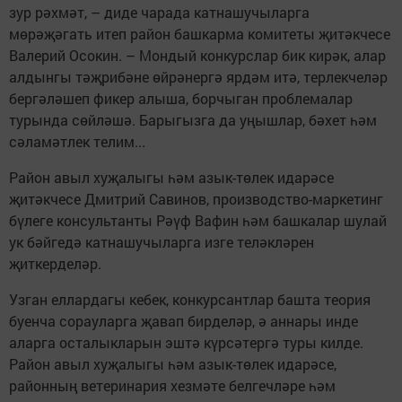
зур рәхмәт, – диде чарада катнашучыларга
мөрәҗәгать итеп район башкарма комитеты җитәкчесе
Валерий Осокин. – Мондый конкурслар бик кирәк, алар
алдынгы тәҗрибәне өйрәнергә ярдәм итә, терлекчеләр
бергәләшеп фикер алыша, борчыган проблемалар
турында сөйләшә. Барыгызга да уңышлар, бәхет һәм
сәламәтлек телим...
Район авыл хуҗалыгы һәм азык-төлек идарәсе
җитәкчесе Дмитрий Савинов, производство-маркетинг
бүлеге консультанты Рәүф Вафин һәм башкалар шулай
ук бәйгедә катнашучыларга изге теләкләрен
җиткерделәр.
Узган еллардагы кебек, конкурсантлар башта теория
буенча сорауларга җавап бирделәр, ә аннары инде
аларга осталыкларын эштә күрсәтергә туры килде.
Район авыл хуҗалыгы һәм азык-төлек идарәсе,
районның ветеринария хезмәте белгечләре һәм