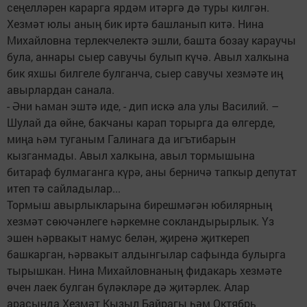
сеңелләрен карарга ярдәм итәргә дә туры килгән.
Хезмәт юлы аның бик иртә башланып китә. Нина
Михайловна терлекчелектә эшли, башта бозау караучы
була, аннары сыер савучы булып күчә. Авыл халкына
бик яхшы билгеле булганча, сыер савучы хезмәте иң
авырлардан санала.
- Әни һаман эштә иде, - дип искә ала улы Василий. –
Шулай да өйне, бакчаны карап торырга да өлгерде,
миңа һәм туганым Галинага да игътибарын
кызганмады. Авыл халкына, авыл тормышына
битараф булмаганга күрә, аны берничә тапкыр депутат
итеп тә сайладылар...
Тормыш авырлыкларына бирешмәгән юбилярның
хезмәт сөючәнлеге һәркемне сокландырырлык. Үз
эшен һәрвакыт намус белән, җиренә җиткереп
башкарган, һәрвакыт алдынгылар сафында булырга
тырышкан. Нина Михайловнаның фидакарь хезмәте
өчен лаек булган бүләкләре дә җитәрлек. Алар
арасында Хезмәт Кызыл Байрагы һәм Октябрь