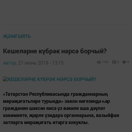
ҖӘМГЫЯТЬ
Кешеләрне күбрәк нәрсә борчый?
автор,
21 июнь 2019 - 13:15
1161
0
0
«Татарстан Республикасында гражданнарның
мөрәҗәгатьләре турында» закон нигезендә һәр
гражданин шәхсән яисә үз вәкиле аша дәүләт
хакимияте, җирле үзидарә органнарына, вазыйфаи
затларга мөрәҗәгать итәргә хокуклы.