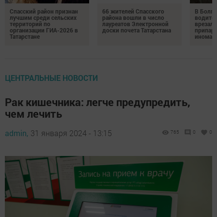
Спасский район признан
66 жителей Спасского
В Болга
лучшим среди сельских
района вошли в число
водител
территорий по
лауреатов Электронной
врезалс
организации ГИА-2026 в
доски почета Татарстана
припар
Татарстане
иномар
ЦЕНТРАЛЬНЫЕ НОВОСТИ
Рак кишечника: легче предупредить,
чем лечить
admin,
31 января 2024 - 13:15
765
0
0