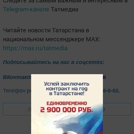
Telegram-канале
Татмедиа
Читайте новости Татарстана в
национальном мессенджере MАХ:
https://max.ru/tatmedia
Подписывайтесь на нас в соцсетях:
ВКонтакте
Одноклассники
Telegram
Телефон рекламного отдела
8(843)47-30-0-02.
Перейти на страницу новости