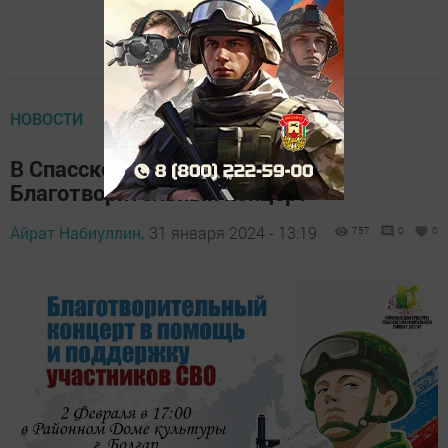
НОВОСТИ
В Спасском РДК состоится
Благотворительный концерт
Айрат Набиуллин,
31 января 2024 - 13:19
757
0
0