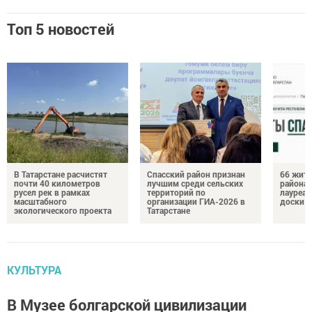
Топ 5 новостей
В Татарстане расчистят
Спасский район признан
66 жите
почти 40 километров
лучшим среди сельских
района 
русел рек в рамках
территорий по
лауреат
масштабного
организации ГИА-2026 в
доски п
экологического проекта
Татарстане
КУЛЬТУРА
В Музее болгарской цивилизации