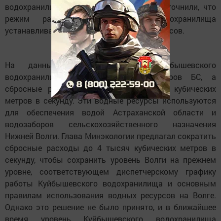
водохранилища. Также в министерстве уточнили, что
режим работы Куйбышевского водохранилища
устанавливается по указанию Росводресурсов.
На данный момент уровень Куйбышевского
водохранилища составляет 51,13 метров БС, а
сбросные расходы достигают 5 тысяч кубических
метров в секунду. Эти водные ресурсы используются
для обеспечения водой Астраханской области и
водозаборов сельскохозяйственного назначения
Нижней Волги. Глава Минэкологии предлагал сократить
сбросные расходы до 4 тысяч кубических метров в
секунду, чтобы сохранить уровень Волги на прежнем
уровне, соответствующем диспетчерскому графику
работы Куйбышевского водохранилища и основным
правилам использования водных ресурсов на Волге.
Однако это решение не было принято, и в ближайшее
время уровень Куйбышевского водохранилища