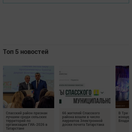
Топ 5 новостей
Спасский район признан
66 жителей Спасского
В Три О
лучшим среди сельских
района вошли в число
концерт
территорий по
лауреатов Электронной
Владим
организации ГИА-2026 в
доски почета Татарстана
Татарстане