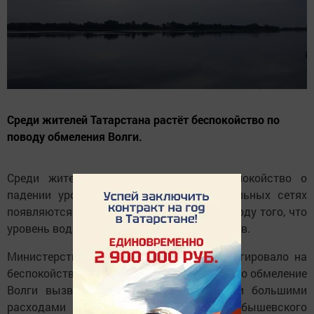
Среди жителей Татарстана растёт беспокойство по
поводу обмеления Волги.
Среди жителей Татарстана растёт беспокойство о
падении уровня воды в Волге. В социальных сетях
появляются снимки и комментарии по поводу того, что
уровень воды уже стал меньше на 30 метров.
Министерство экологии Татарстана отреагировало на
беспокойство татарстанцев и сообщило, что обмеление
Волги вызвано маловодным периодом и большими
расходами воды через гидроузел Куйбышевского