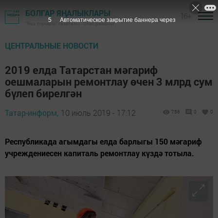
БОЛГАР ЯҢАЛЫКЛАРЫ
16+
5
Автоматическое закрытие баннера через
"Яңа тормыш" газетасы - Спас районы
ЦЕНТРАЛЬНЫЕ НОВОСТИ
2019 елда Татарстан мәгариф
оешмаларын ремонтлау өчен 3 млрд сум
бүлеп бирелгән
Татар-информ,
10 июль 2019 - 17:12
758
0
0
Республикада агымдагы елда барлыгы 150 мәгариф
учреждениесен капиталь ремонтлау күздә тотыла.