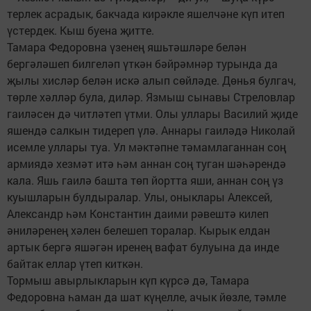
терлек асрадык, бакчада кирәкле яшелчәне күп итеп
үстердек. Кыш буена җитте.
Тамара Федоровна үзенең яшьтәшләре белән
бергәләшеп билгеләп үткән бәйрәмнәр турында да
җылы хисләр белән искә алып сөйләде. Дөнья булгач,
төрле хәлләр була, диләр. Язмыш сынавы Стреловлар
гаиләсен дә читләтеп үтми. Олы уллары Василий җиде
яшендә салкын тидереп үлә. Аннары гаиләдә Николай
исемле уллары туа. Ул мәктәпне тәмамлаганнан соң
армиядә хезмәт итә һәм аннан соң туган шәһәрендә
кала. Яшь гаилә башта төп йортта яши, аннан соң үз
куышларын булдыралар. Улы, оныклары Алексей,
Александр һәм Константин даими рәвештә килеп
әниләренең хәлен белешеп торалар. Кырык елдан
артык бергә яшәгән иренең вафат булуына да инде
байтак еллар үтеп киткән.
Тормыш авырлыкларын күп күрсә дә, Тамара
Федоровна һаман да шат күңелле, ачык йөзле, тәмле