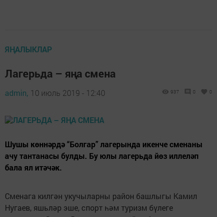
ЯҢАЛЫКЛАР
Лагерьда – яңа смена
admin,
10 июль 2019 - 12:40
937
0
0
Шушы көннәрдә “Болгар” лагерында икенче сменаны
ачу тантанасы булды. Бу юлы лагерьда йөз иллеләп
бала ял итәчәк.
Сменага килгән укучыларны район башлыгы Камил
Нугаев, яшьләр эше, спорт һәм туризм бүлеге