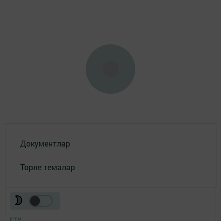
Документлар
Төрле темалар