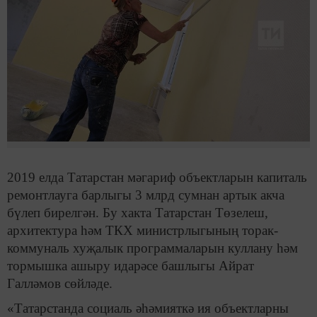
2019 елда Татарстан мәгариф объектларын капиталь
ремонтлауга барлыгы 3 млрд сумнан артык акча
бүлеп бирелгән. Бу хакта Татарстан Төзелеш,
архитектура һәм ТКХ министрлыгының торак-
коммуналь хуҗалык программаларын куллану һәм
тормышка ашыру идарәсе башлыгы Айрат
Галләмов сөйләде.
«Татарстанда социаль әһәмияткә ия объектларны