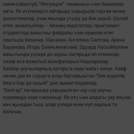
мини-сабантуй, “Интуиция” тамашасы һәм башкалар
көтә. Ял итүчеләргә лагерьда уздырыла торган кичке
дискотекалар, учак янында утыру да бик ошый. Шулай
итеп, вожатыйлар – безнең педагоглар, практикант
студентлар вакытны файдалы һәм күңелле итеп
оештыра беләләр. Мәсәлән, Ангелина Сәетова, Арина
Баранова, Игорь Емельяновский, Эдуард Насыйбуллин
вакытында үзләре дә шушы лагерьда ял иткәннәр,
хәзер исә вожатый вазифаларын башкаралар.
Кайбер укучыларның лагерьга инде кабат килүе. Кәеф
ничек, дигән сорауга алар бертавыштан “Бик күңелле,
безгә бар да ошый!” дип җавап бирделәр.
“Болгар” лагерында уздырылган чор һәр укучы
күңелендә озак сакланыр. Ял итү һәм алдагы уку елына
көч җыюдан тыш, алар үзләре өчен күп яңалык та
беләчәк.