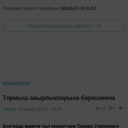
Реклама бүлеге телефоны
8(843)47-30-0-02.
Перейти на страницу новости
ЯЗМЫШЛАР
Тормыш авырлыкларына бирешмичә
admin,
10 июль 2019 - 13:40
928
0
0
Болгарда яшәүче тыл хезмәтчәне Тамара Стреловага