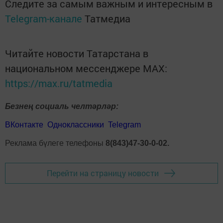
Следите за самым важным и интересным в
Telegram-канале
Татмедиа
Читайте новости Татарстана в
национальном мессенджере MАХ:
https://max.ru/tatmedia
Безнең социаль челтәрләр:
ВКонтакте
Одноклассники
Telegram
Реклама бүлеге телефоны
8(843)47-30-0-02.
Перейти на страницу новости