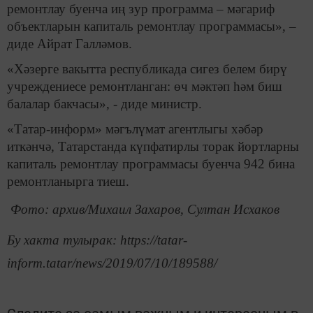
ремонтлау буенча иң зур программа – мәгариф
объектларын капиталь ремонтлау программасы», –
диде Айрат Галләмов.
«Хәзерге вакытта республикада сигез белем бирү
учреждениесе ремонтланган: өч мәктәп һәм биш
балалар бакчасы», - диде министр.
«Татар-информ» мәгълүмат агентлыгы хәбәр
иткәнчә, Татарстанда күпфатирлы торак йортларны
капиталь ремонтлау программасы буенча 942 бина
ремонтланырга тиеш.
Фото: архив/Михаил Захаров, Султан Исхаков
Бу хакта тулырак: https://tatar-
inform.tatar/news/2019/07/10/189588/
Следите за самым важным и интересным в