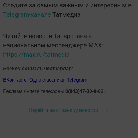
Следите за самым важным и интересным в
Telegram-канале
Татмедиа
Читайте новости Татарстана в
национальном мессенджере MАХ:
https://max.ru/tatmedia
Безнең социаль челтәрләр:
ВКонтакте
Одноклассники
Telegram
Реклама бүлеге телефоны
8(843)47-30-0-02.
Перейти на страницу новости