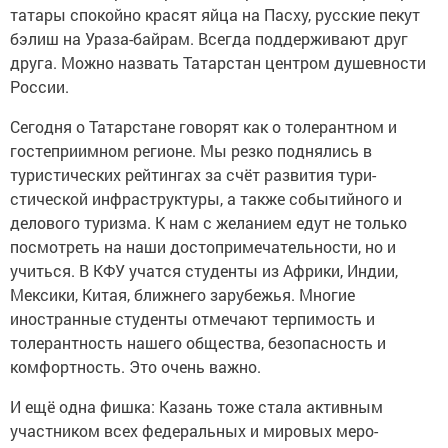
татары спокойно красят яйца на Пасху, русские пекут
бэлиш на Ураза-байрам. Всегда поддерживают друг
друга. Можно назвать Татарстан центром душевности
России.
Сегодня о Татарстане го­ворят как о толерантном и
гостепри­имном регионе. Мы резко поднялись в
туристических рейтингах за счёт развития тури­
стической инфраструктуры, а также событийного и
делового туризма. К нам с желанием едут не толь­ко
посмотреть на наши достопримечательности, но и
учиться. В КФУ учатся студенты из Африки, Индии,
Мексики, Китая, ближнего зарубежья. Мно­гие
иностранные студенты отмечают терпимость и
толерантность нашего общества, безопасность и
комфортность. Это очень важно.
И ещё одна фишка: Казань тоже стала активным
участником всех федеральных и мировых меро­