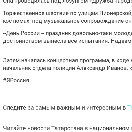
Она проводилась под лозунгом «Дружба народо
Торжественное шествие по улицам Пионерской,
костюмах, под музыкальное сопровождение они
--День России -- праздник довольно-таки моло
достоинством вынесла все испытания. Надеемс
Затем началась концертная программа, в ходе
начальник отдела полиции Александр Иванов, 
#ЯРоссия
Следите за самым важным и интересным в
T
Читайте новости Татарстана в национально